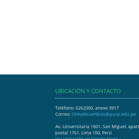
UBICACIÓN Y CONTACTO
Teléfono: 6262000, anexo 3917
Correo:
climadecambios@pucp.edu.pe
Av. Universitaria 1801, San Miguel, apar
postal 1761, Lima 100, Perú
Ver ubicación en Google Maps »