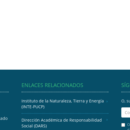
ENLACES RELACIONADOS
SÍ
Instituto de la Naturaleza, Tierra y Energía
O, s
(INTE-PUCP)
tado
Dirección Académica de Responsabilidad
O
Social (DARS)
d