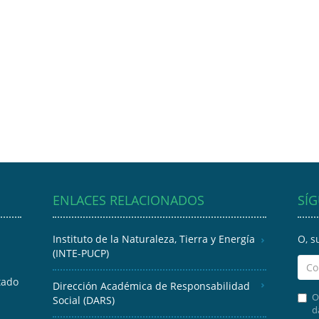
ENLACES RELACIONADOS
SÍ
Instituto de la Naturaleza, Tierra y Energía
O, s
(INTE-PUCP)
tado
Dirección Académica de Responsabilidad
O
Social (DARS)
d