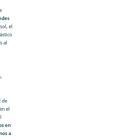
e
andes
ol, el
ástico
s al
,
l de
en el
l
os en
mos a