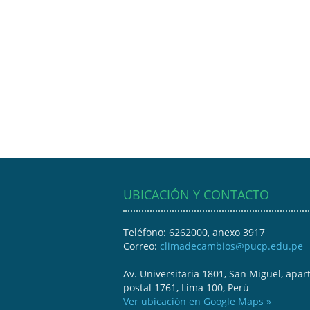
UBICACIÓN Y CONTACTO
Teléfono: 6262000, anexo 3917
Correo:
climadecambios@pucp.edu.pe
Av. Universitaria 1801, San Miguel, apar
postal 1761, Lima 100, Perú
Ver ubicación en Google Maps »