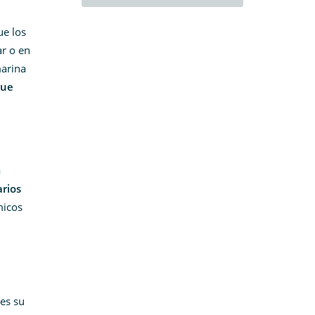
ue los
ar o en
marina
que
a
arios
micos
es su