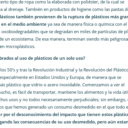
ierto tipo de ropa como la elaborada con poliéster, de la cual se
va al drenaje. También en productos de higiene como las pastas d
lásticos también provienen de la ruptura de plásticos más gr
o en el medio ambiente
ya sea de manera física o química con el s
as oxobiodegradables que se degradan en miles de partículas de pl
e un ecosistema. De esa manera, terminan siendo más peligrosa
en microplásticos.
ados al uso de plásticos de un solo uso?
s 50’s y tras la Revolución Industrial y la Revolución del Plástico
especialmente en Estados Unidos y Europa, de manera que se
s plástico que vidrio o acero inoxidable. Comenzamos a ver el
ho, es fácil de transportar, mantiene los alimentos y la vida úti
hos usos y no todos necesariamente perjudiciales; sin embargo, 
emos que hemos generado un consumo desmedido en el que todo e
r por el desconocimiento del impacto que tienen estos plástic
ando las consecuencias de su uso desmedido, pero aún esta