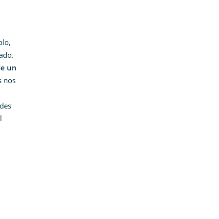
plo,
cado.
de un
s nos
ades
l