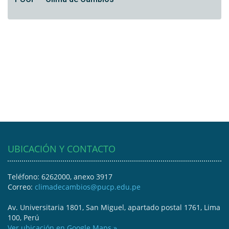
UBICACIÓN Y CONTACTO
Teléfono: 6262000, anexo 3917
Correo:
climadecambios@pucp.edu.pe
Av. Universitaria 1801, San Miguel, apartado postal 1761, Lima
100, Perú
Ver ubicación en Google Maps »