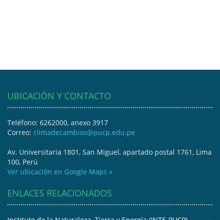
UBICACIÓN Y CONTACTO
Teléfono: 6262000, anexo 3917
Correo:
climadecambios@pucp.edu.pe
Av. Universitaria 1801, San Miguel, apartado postal 1761, Lima
100, Perú
Ver ubicación en Google Maps »
ENLACES RELACIONADOS
Instituto de la Naturaleza, Tierra y Energía (INTE-PUCP)