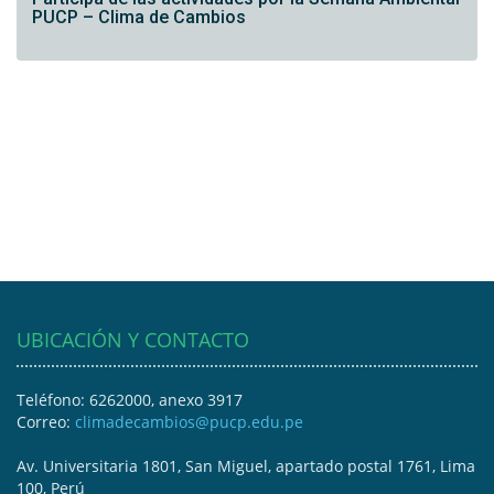
PUCP – Clima de Cambios
UBICACIÓN Y CONTACTO
Teléfono: 6262000, anexo 3917
Correo:
climadecambios@pucp.edu.pe
Av. Universitaria 1801, San Miguel, apartado postal 1761, Lima
100, Perú