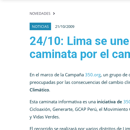
NOVEDADES
NOTICIAS
21/10/2009
24/10: Lima se une
caminata por el ca
En el marco de la Campaña
350.org
, un grupo de 
preocupadas por las consecuencias del cambio clim
Climático
.
Esta caminata informativa es una
iniciativa de
35
Cicloaxión, Generarte, GCAP Perú, el Movimiento
y Vidas Verdes.
El recorrido se realizará por varios distritos de Li