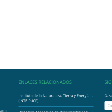
ENLACES RELACIONADOS
SÍ
Instituto de la Naturaleza, Tierra y Energía
O, s
(INTE-PUCP)
tado