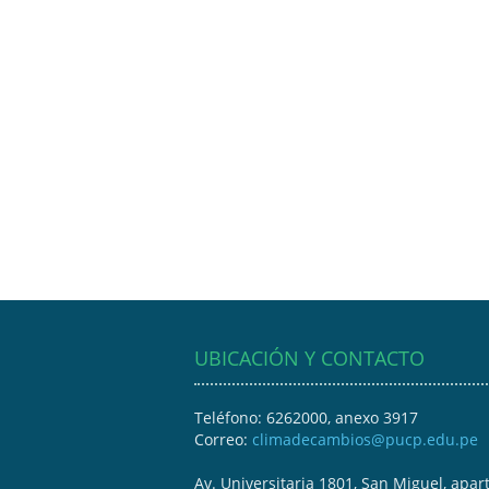
UBICACIÓN Y CONTACTO
Teléfono: 6262000, anexo 3917
Correo:
climadecambios@pucp.edu.pe
Av. Universitaria 1801, San Miguel, apar