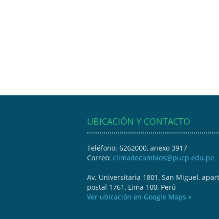
UBICACIÓN Y CONTACTO
Teléfono: 6262000, anexo 3917
Correo:
climadecambios@pucp.edu.pe
Av. Universitaria 1801, San Miguel, apar
postal 1761, Lima 100, Perú
Ver ubicación en Google Maps »