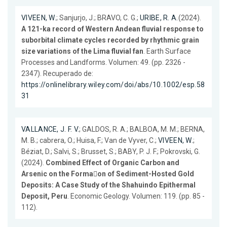
VIVEEN, W.
; Sanjurjo, J.; BRAVO, C. G.;
URIBE, R. A.
(2024).
A 121-ka record of Western Andean fluvial response to
suborbital climate cycles recorded by rhythmic grain
size variations of the Lima fluvial fan
. Earth Surface
Processes and Landforms. Volumen: 49. (pp. 2326 -
2347). Recuperado de:
https://onlinelibrary.wiley.com/doi/abs/10.1002/esp.58
31
VALLANCE, J. F. V.
; GALDOS, R. A.; BALBOA, M. M.; BERNA,
M. B.; cabrera, O.; Huisa, F.; Van de Vyver, C.;
VIVEEN, W.
;
Béziat, D.; Salvi, S.; Brusset, S.; BABY, P. J. F.; Pokrovski, G.
(2024).
Combined Effect of Organic Carbon and
Arsenic on the Forma􀆟on of Sediment-Hosted Gold
Deposits: A Case Study of the Shahuindo Epithermal
Deposit, Peru
. Economic Geology. Volumen: 119. (pp. 85 -
112).