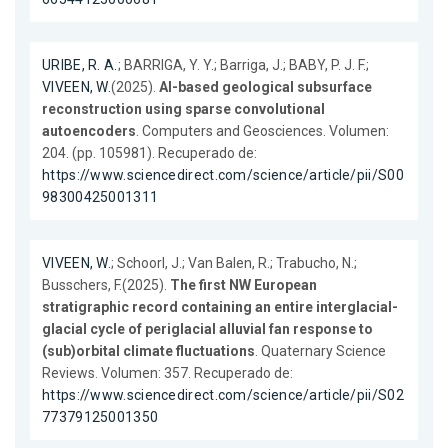
URIBE, R. A.
; BARRIGA, Y. Y.; Barriga, J.; BABY, P. J. F.;
VIVEEN, W.
(2025).
AI-based geological subsurface
reconstruction using sparse convolutional
autoencoders
. Computers and Geosciences. Volumen:
204. (pp. 105981). Recuperado de:
https://www.sciencedirect.com/science/article/pii/S00
98300425001311
VIVEEN, W.
; Schoorl, J.; Van Balen, R.; Trabucho, N.;
Busschers, F.(2025).
The first NW European
stratigraphic record containing an entire interglacial-
glacial cycle of periglacial alluvial fan response to
(sub)orbital climate fluctuations
. Quaternary Science
Reviews. Volumen: 357. Recuperado de:
https://www.sciencedirect.com/science/article/pii/S02
77379125001350