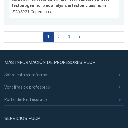
tectonogeomorphic analysis in tectonic basins
. En
EGU2023
. Copernicus.
1
2
3
MÁS INFORMACIÓN DE PROFESORES PUCP
Sobre esta plataforma
Ver cifras de profesores
Portal del Profesorado
SERVICIOS PUCP