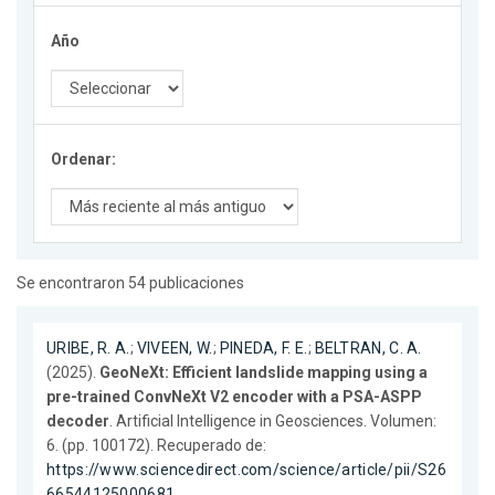
Año
Ordenar:
Se encontraron 54 publicaciones
URIBE, R. A.
;
VIVEEN, W.
;
PINEDA, F. E.
;
BELTRAN, C. A.
(2025).
GeoNeXt: Efficient landslide mapping using a
pre-trained ConvNeXt V2 encoder with a PSA-ASPP
decoder
. Artificial Intelligence in Geosciences. Volumen:
6. (pp. 100172). Recuperado de:
https://www.sciencedirect.com/science/article/pii/S26
66544125000681