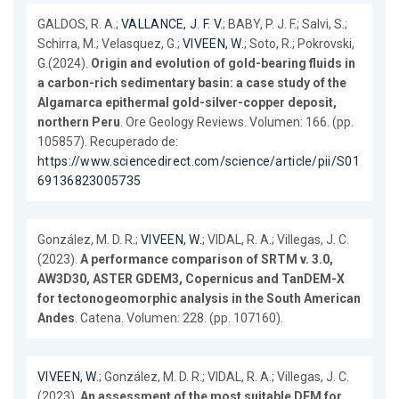
GALDOS, R. A.;
VALLANCE, J. F. V.
; BABY, P. J. F.; Salvi, S.;
Schirra, M.; Velasquez, G.;
VIVEEN, W.
; Soto, R.; Pokrovski,
G.(2024).
Origin and evolution of gold-bearing fluids in
a carbon-rich sedimentary basin: a case study of the
Algamarca epithermal gold-silver-copper deposit,
northern Peru
. Ore Geology Reviews. Volumen: 166. (pp.
105857). Recuperado de:
https://www.sciencedirect.com/science/article/pii/S01
69136823005735
González, M. D. R.;
VIVEEN, W.
; VIDAL, R. A.; Villegas, J. C.
(2023).
A performance comparison of SRTM v. 3.0,
AW3D30, ASTER GDEM3, Copernicus and TanDEM-X
for tectonogeomorphic analysis in the South American
Andes
. Catena. Volumen: 228. (pp. 107160).
VIVEEN, W.
; González, M. D. R.; VIDAL, R. A.; Villegas, J. C.
(2023).
An assessment of the most suitable DEM for