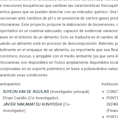
e reacciones bioquímicas que cambian las características fisicoquím
iertos gases que se pueden detectar con un indicador químico. Una
eaccionan ante cambios de pH o en presencia de ciertos gases pro
ntocianinas. Este proyecto propone la elaboración de biosensores,
oportados en un material adecuado, capaces de evidenciar variacione
ases en el entorno de un alimento. Esto se traducirá en el cambio de 
uándo un alimento está en proceso de descomposición. Además, pa
ácilmente en el empaque de un alimento, es importante que sea flexi
conómico, inocuo, y amigable con el medio ambiente (ya que será 
ntocianinas son disponibles en frutos ampliamente disponibles local
ncorporadas en un soporte polimérico en base a polisacáridos natural
arantizan esas condiciones.
articipantes:
Instituci
SUYEON KIM DE AGUILAR
(Investigador principal)
CONCYT
Efrain Castillo (Co-Investigador)
PONTI
JAVIER NAKAMATSU KUNIYOSHI
(Co-
DEPAR
Investigador)
(Finan
PONTI