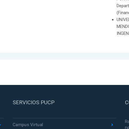
Depar
(Finan
UNIVE
MEND
INGENI
SERVICIOS PUCP
C
R
Campus Virtual
D