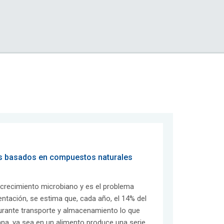
s basados en compuestos naturales
 crecimiento microbiano y es el problema
mentación, se estima que, cada año, el 14% del
durante transporte y almacenamiento lo que
ana, ya sea en un alimento produce una serie