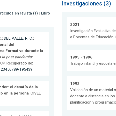
Investigaciones (3)
rtículos en revista (1)
|
Libro
2021
Investigación Evaluativa d
a Docentes de Educación In
C.;
DEL VALLE, R. C.
;
onal del
a Formativo durante la
a la post pandemia:
1995 - 1996
PUCP. Recuperado de:
Trabajo infantil y escuela 
e/123456789/195439
1992
er: el desafío de la
Validación de un material 
o en la persona
. CIVEL
docente a distancia en los
planificación y programació