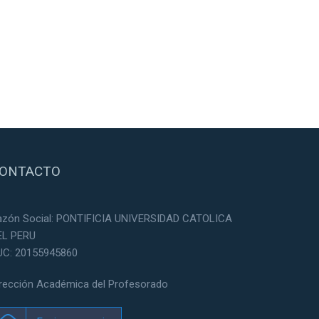
ONTACTO
azón Social: PONTIFICIA UNIVERSIDAD CATOLICA
EL PERU
UC: 20155945860
irección Académica del Profesorado