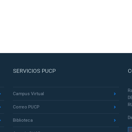
SERVICIOS PUCP
C
R
Campus Virtual
D
R
Correo PUCP
D
Biblioteca