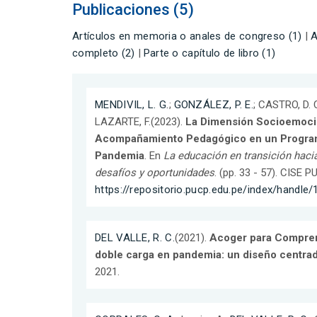
Publicaciones (5)
Artículos en memoria o anales de congreso (1)
|
A
completo (2)
|
Parte o capítulo de libro (1)
MENDIVIL, L. G.
;
GONZÁLEZ, P. E.
; CASTRO, D. 
LAZARTE, F.(2023).
La Dimensión Socioemoci
Acompañamiento Pedagógico en un Program
Pandemia
. En
La educación en transición haci
desafíos y oportunidades
. (pp. 33 - 57). CISE 
https://repositorio.pucp.edu.pe/index/handl
DEL VALLE, R. C.
(2021).
Acoger para Comprend
doble carga en pandemia: un diseño centrad
2021.