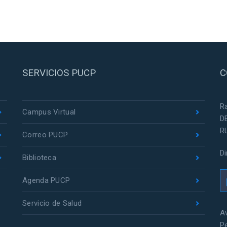
SERVICIOS PUCP
C
R
Campus Virtual
D
R
Correo PUCP
D
Biblioteca
Agenda PUCP
Servicio de Salud
Av
P