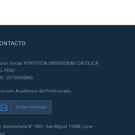
ONTACTO
azón Social: PONTIFICIA UNIVERSIDAD CATOLICA
EL PERU
UC: 20155945860
irección Académica del Profesorado
Enviar mensaje
. Universitaria N° 1801, San Miguel 15088, Lima -
erú