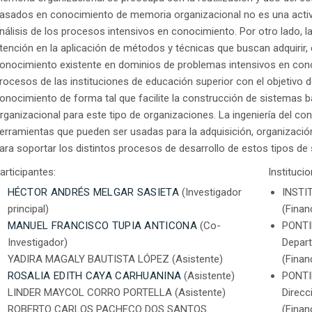
asados en conocimiento de memoria organizacional no es una activ
nálisis de los procesos intensivos en conocimiento. Por otro lado, l
tención en la aplicación de métodos y técnicas que buscan adquirir, e
onocimiento existente en dominios de problemas intensivos en cono
rocesos de las instituciones de educación superior con el objetivo de
onocimiento de forma tal que facilite la construcción de sistema
rganizacional para este tipo de organizaciones. La ingeniería del c
erramientas que pueden ser usadas para la adquisición, organizaci
ara soportar los distintos procesos de desarrollo de estos tipos de
articipantes:
Instituci
HÉCTOR ANDRÉS MELGAR SASIETA
(Investigador
INSTI
principal)
(Finan
MANUEL FRANCISCO TUPIA ANTICONA
(Co-
PONTI
Investigador)
Depar
YADIRA MAGALY BAUTISTA LÓPEZ (Asistente)
(Finan
ROSALIA EDITH CAYA CARHUANINA
(Asistente)
PONTI
LINDER MAYCOL CORRO PORTELLA (Asistente)
Direcc
ROBERTO CARLOS PACHECO DOS SANTOS
(Finan