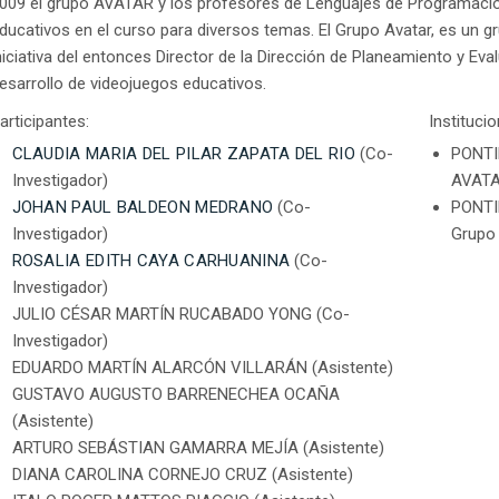
009 el grupo AVATAR y los profesores de Lenguajes de Programación
ducativos en el curso para diversos temas. El Grupo Avatar, es un gru
niciativa del entonces Director de la Dirección de Planeamiento y Ev
esarrollo de videojuegos educativos.
articipantes:
Instituci
CLAUDIA MARIA DEL PILAR ZAPATA DEL RIO
(Co-
PONTI
Investigador)
AVATA
JOHAN PAUL BALDEON MEDRANO
(Co-
PONTI
Investigador)
Grupo
ROSALIA EDITH CAYA CARHUANINA
(Co-
Investigador)
JULIO CÉSAR MARTÍN RUCABADO YONG (Co-
Investigador)
EDUARDO MARTÍN ALARCÓN VILLARÁN (Asistente)
GUSTAVO AUGUSTO BARRENECHEA OCAÑA
(Asistente)
ARTURO SEBÁSTIAN GAMARRA MEJÍA (Asistente)
DIANA CAROLINA CORNEJO CRUZ (Asistente)