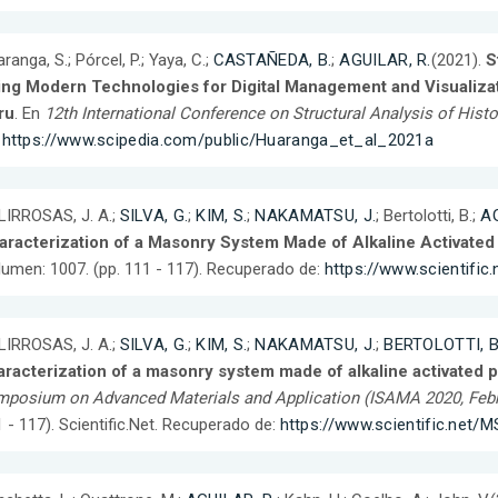
ranga, S.; Pórcel, P.; Yaya, C.;
CASTAÑEDA, B.
;
AGUILAR, R.
(2021).
S
ing Modern Technologies for Digital Management and Visualizat
ru
. En
12th International Conference on Structural Analysis of Hist
:
https://www.scipedia.com/public/Huaranga_et_al_2021a
IRROSAS, J. A.;
SILVA, G.
;
KIM, S.
;
NAKAMATSU, J.
; Bertolotti, B.;
AG
aracterization of a Masonry System Made of Alkaline Activate
umen: 1007. (pp. 111 - 117). Recuperado de:
https://www.scientific
IRROSAS, J. A.;
SILVA, G.
;
KIM, S.
;
NAKAMATSU, J.
;
BERTOLOTTI, B.
aracterization of a masonry system made of alkaline activated 
posium on Advanced Materials and Application (ISAMA 2020, Febru
 - 117). Scientific.Net. Recuperado de:
https://www.scientific.net/M