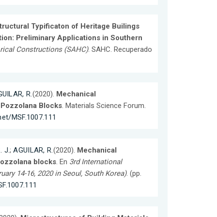
tructural Typificaton of Heritage Builings
ion: Preliminary Applications in Southern
orical Constructions (SAHC)
. SAHC. Recuperado
UILAR, R.
(2020).
Mechanical
d Pozzolana Blocks
. Materials Science Forum.
.net/MSF.1007.111
 J.
;
AGUILAR, R.
(2020).
Mechanical
pozzolana blocks
. En
3rd International
ary 14-16, 2020 in Seoul, South Korea)
. (pp.
SF.1007.111