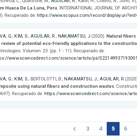
chetta, L.; Quattrone, M.;
AGUILAR, R.
; Kahn, H.; Coelho, A.; John, V.
om Huaca De La Luna, Peru
. INTERNATIONAL JOURNAL OF ARCHITE
). Recuperado de:
https://www.scopus.com/record/display.uri?eid
VA, G.
;
KIM, S.
;
AGUILAR, R.
;
NAKAMATSU, J.
(2020).
Natural fiber
 review of potential eco-friendly applications to the constructi
hnologies. Volumen: 23. (pp. 1 - 11). Recuperado de:
tps://www.sciencedirect.com/science/article/pii/S2214993719300
VA, G.
;
KIM, S.
; BERTOLOTTI, B.;
NAKAMATSU, J.
;
AGUILAR, R.
(2020
mposite using natural fibers and construction wastes
. Construct
9697). Recuperado de:
https://www.sciencedirect.com/science/art
3
4
5
6