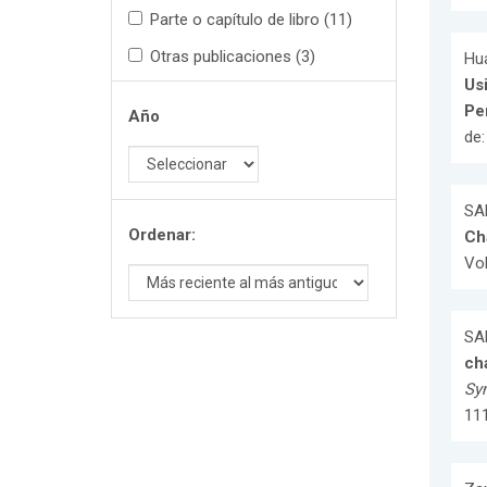
Parte o capítulo de libro (11)
Otras publicaciones (3)
Hua
Us
Pe
Año
de
SAL
Ordenar:
Ch
Vol
SAL
ch
Sym
111