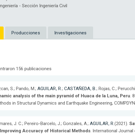
eniería - Sección Ingeniería Civil
Producciones
Investigaciones
ntraron 156 publicaciones
can, S.; Pando, M.;
AGUILAR, R.
;
CASTAÑEDA, B.
; Rojas, C.; Perucch
namic analysis of the main pyramid of Huaca de la Luna, Peru
. 
hods in Structural Dynamics and Earthquake Engineering, COMPDYN
ares, J. C.; Pereiro-Barcelo, J.; Gonzales, A.;
AGUILAR, R.
(2021).
Sa
 Improving Accuracy of Historical Methods
. International Journa