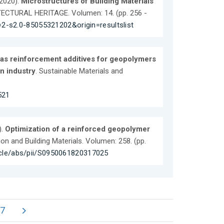
(2020).
Microstructures of Building Materials
CTURAL HERITAGE. Volumen: 14. (pp. 256 -
=2-s2.0-85055321202&origin=resultslist
s as reinforcement additives for geopolymers
on industry
. Sustainable Materials and
521
).
Optimization of a reinforced geopolymer
ion and Building Materials. Volumen: 258. (pp.
icle/abs/pii/S0950061820317025
7