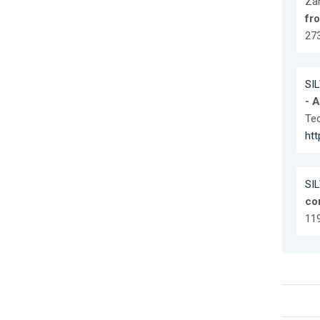
Zan
fr
273
SIL
- A
Tec
ht
SIL
co
11