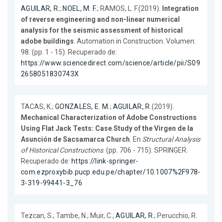
AGUILAR, R.
;
NOEL, M. F.
; RAMOS, L. F.(2019).
Integration
of reverse engineering and non-linear numerical
analysis for the seismic assessment of historical
adobe buildings
. Automation in Construction. Volumen:
98. (pp. 1 - 15). Recuperado de:
https://www.sciencedirect.com/science/article/pii/S09
2658051830743X
TACAS, K.;
GONZALES, E. M.
;
AGUILAR, R.
(2019).
Mechanical Characterization of Adobe Constructions
Using Flat Jack Tests: Case Study of the Virgen de la
Asunción de Sacsamarca Church
. En
Structural Analysis
of Historical Constructions
. (pp. 706 - 715). SPRINGER.
Recuperado de:
https://link-springer-
com.ezproxybib.pucp.edu.pe/chapter/10.1007%2F978-
3-319-99441-3_76
Tezcan, S.; Tambe, N.; Muir, C.;
AGUILAR, R.
; Perucchio, R.