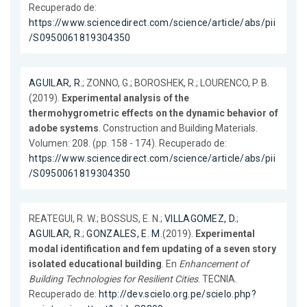
Recuperado de:
https://www.sciencedirect.com/science/article/abs/pii
/S0950061819304350
AGUILAR, R.
; ZONNO, G.; BOROSHEK, R.; LOURENCO, P. B.
(2019).
Experimental analysis of the
thermohygrometric effects on the dynamic behavior of
adobe systems
. Construction and Building Materials.
Volumen: 208. (pp. 158 - 174). Recuperado de:
https://www.sciencedirect.com/science/article/abs/pii
/S0950061819304350
REATEGUI, R. W.; BOSSUS, E. N.;
VILLAGOMEZ, D.
;
AGUILAR, R.
;
GONZALES, E. M.
(2019).
Experimental
modal identification and fem updating of a seven story
isolated educational building
. En
Enhancement of
Building Technologies for Resilient Cities
. TECNIA.
Recuperado de:
http://dev.scielo.org.pe/scielo.php?