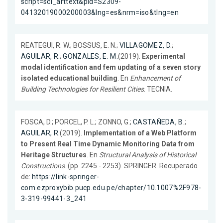
script=sci_arttext&pid=S2309-
04132019000200003&lng=es&nrm=iso&tlng=en
REATEGUI, R. W.; BOSSUS, E. N.;
VILLAGOMEZ, D.
;
AGUILAR, R.
;
GONZALES, E. M.
(2019).
Experimental
modal identification and fem updating of a seven story
isolated educational building
. En
Enhancement of
Building Technologies for Resilient Cities
. TECNIA.
FOSCA, D.; PORCEL, P. L.; ZONNO, G.;
CASTAÑEDA, B.
;
AGUILAR, R.
(2019).
Implementation of a Web Platform
to Present Real Time Dynamic Monitoring Data from
Heritage Structures
. En
Structural Analysis of Historical
Constructions
. (pp. 2245 - 2253). SPRINGER. Recuperado
de:
https://link-springer-
com.ezproxybib.pucp.edu.pe/chapter/10.1007%2F978-
3-319-99441-3_241