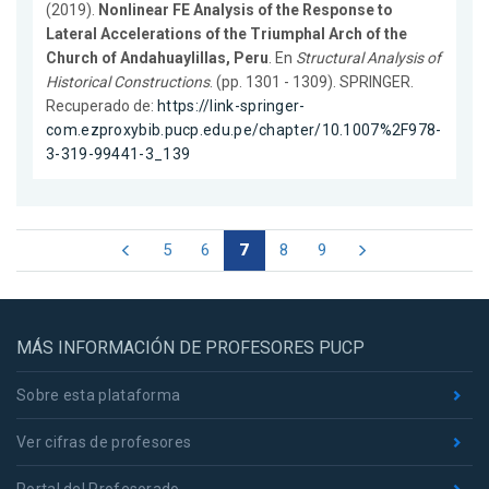
(2019).
Nonlinear FE Analysis of the Response to
Lateral Accelerations of the Triumphal Arch of the
Church of Andahuaylillas, Peru
. En
Structural Analysis of
Historical Constructions
. (pp. 1301 - 1309). SPRINGER.
Recuperado de:
https://link-springer-
com.ezproxybib.pucp.edu.pe/chapter/10.1007%2F978-
3-319-99441-3_139
5
6
7
8
9
MÁS INFORMACIÓN DE PROFESORES PUCP
Sobre esta plataforma
Ver cifras de profesores