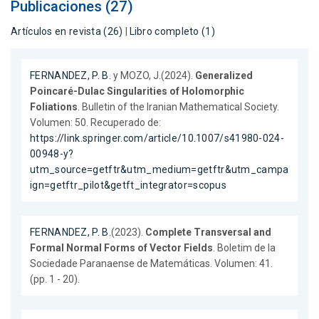
Publicaciones (27)
Artículos en revista (26)
|
Libro completo (1)
FERNANDEZ, P. B.
y MOZO, J.(2024).
Generalized
Poincaré-Dulac Singularities of Holomorphic
Foliations
. Bulletin of the Iranian Mathematical Society.
Volumen: 50. Recuperado de:
https://link.springer.com/article/10.1007/s41980-024-
00948-y?
utm_source=getftr&utm_medium=getftr&utm_campa
ign=getftr_pilot&getft_integrator=scopus
FERNANDEZ, P. B.
(2023).
Complete Transversal and
Formal Normal Forms of Vector Fields
. Boletim de la
Sociedade Paranaense de Matemáticas. Volumen: 41.
(pp. 1 - 20).