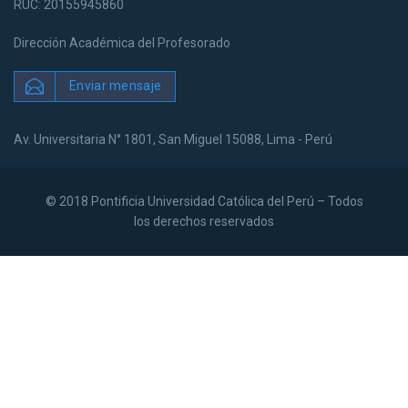
RUC: 20155945860
Dirección Académica del Profesorado
Enviar mensaje
Av. Universitaria N° 1801, San Miguel 15088, Lima - Perú
© 2018 Pontificia Universidad Católica del Perú – Todos
los derechos reservados