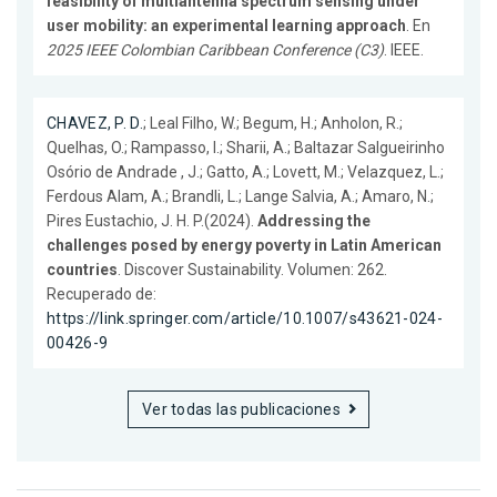
feasibility of multiantenna spectrum sensing under
user mobility: an experimental learning approach
. En
2025 IEEE Colombian Caribbean Conference (C3)
. IEEE.
CHAVEZ, P. D.
; Leal Filho, W.; Begum, H.; Anholon, R.;
Quelhas, O.; Rampasso, I.; Sharii, A.; Baltazar Salgueirinho
Osório de Andrade , J.; Gatto, A.; Lovett, M.; Velazquez, L.;
Ferdous Alam, A.; Brandli, L.; Lange Salvia, A.; Amaro, N.;
Pires Eustachio, J. H. P.(2024).
Addressing the
challenges posed by energy poverty in Latin American
countries
. Discover Sustainability. Volumen: 262.
Recuperado de:
https://link.springer.com/article/10.1007/s43621-024-
00426-9
Ver todas las publicaciones