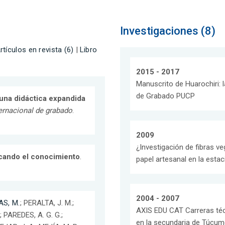
Investigaciones (8)
rtículos en revista (6)
|
Libro
2015 - 2017
Manuscrito de Huarochiri:
de Grabado PUCP
na didáctica expandida
ternacional de grabado
.
2009
¿Investigación de fibras v
scando el conocimiento
.
papel artesanal en la esta
2004 - 2007
S, M.
; PERALTA, J. M.;
AXIS EDU CAT Carreras técn
.; PAREDES, A. G. G.;
en la secundaria de Túcum