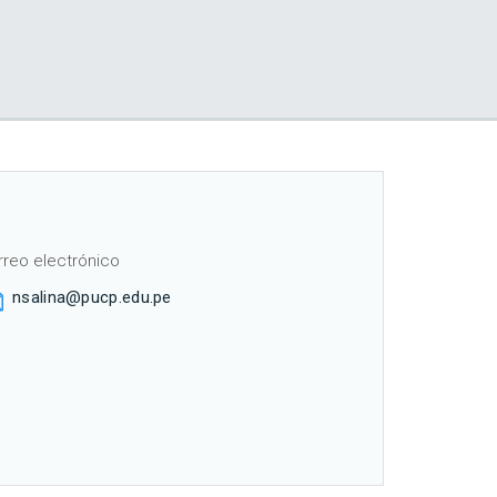
rreo electrónico
nsalina@pucp.edu.pe