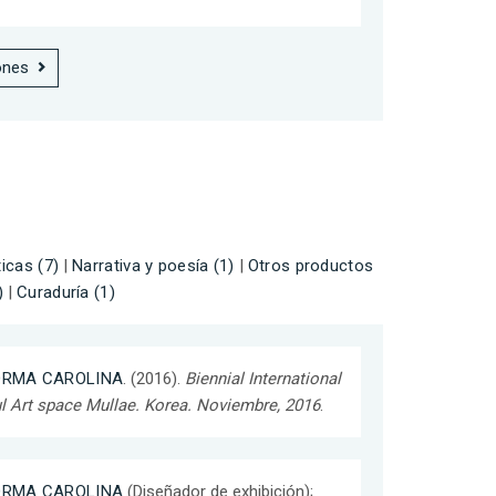
ones
icas (7)
|
Narrativa y poesía (1)
|
Otros productos
)
|
Curaduría (1)
NORMA CAROLINA
. (2016).
Biennial International
ul Art space Mullae. Korea. Noviembre, 2016
.
NORMA CAROLINA
(Diseñador de exhibición);