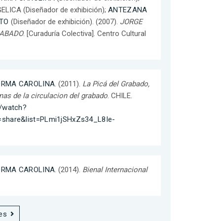
LICA (Diseñador de exhibición);
ANTEZANA
TO
(Diseñador de exhibición). (2007).
JORGE
RABADO
. [Curaduría Colectiva]. Centro Cultural
NORMA CAROLINA
. (2011).
La Picá del Grabado,
mas de la circulacion del grabado
. CHILE.
m/watch?
share&list=PLmi1jSHxZs34_L8Ie-
NORMA CAROLINA
. (2014).
Bienal Internacional
es