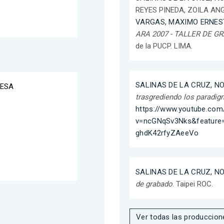
REYES PINEDA, ZOILA ANGE
VARGAS, MAXIMO ERNES
ARA 2007 - TALLER DE G
de la PUCP. LIMA.
SALINAS DE LA CRUZ, 
RESA
trasgrediendo los paradig
https://www.youtube.co
v=ncGNqSv3Nks&feature=
ghdK42rfyZAeeVo
SALINAS DE LA CRUZ, 
de grabado
. Taipei ROC.
Ver todas las produccion