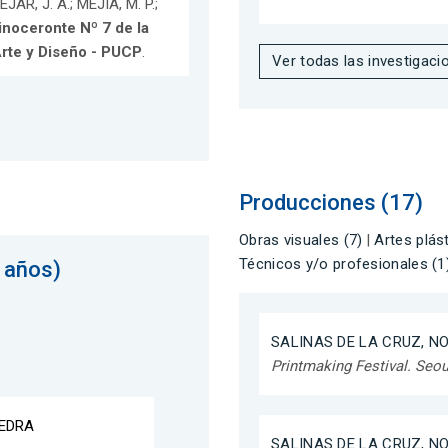
EJAR, J. A.; MEJÍA, M. P.;
inoceronte Nº 7 de la
Arte y Diseño - PUCP
.
Ver todas las investigaci
Producciones (17)
Obras visuales (7)
|
Artes plást
Técnicos y/o profesionales (1
 años)
SALINAS DE LA CRUZ, 
Printmaking Festival. Seo
IEDRA
SALINAS DE LA CRUZ, 