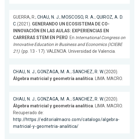
GUERRA, R.;
CHAU, N. J.
;
MOSCOSO, R. A.
;
QUIROZ, A. D.
C.
(2021).
GENERANDO UN ECOSISTEMA DE CO-
INNOVACIÓN EN LAS AULAS: EXPERIENCIAS EN
CARRERAS STEM EN PERÚ
. En
International Congress on
Innovative Education in Business and Economics (ICIEBE
21)
. (pp. 13 - 17). VALENCIA. Universidad de Valencia.
CHAU, N. J.
;
GONZAGA, M. A.
;
SANCHEZ, R. W.
(2020).
Álgebra matricial y geometría analítica
. LIMA. MACRO.
CHAU, N. J.
;
GONZAGA, M. A.
;
SANCHEZ, R. W.
(2020).
Álgebra matricial y geometría analítica
. LIMA. MACRO.
Recuperado de:
http://https://editorialmacro.com/catalogo/algebra-
matricial-y-geometria-analitica/