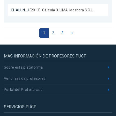
CHAU, N. J.
(2013).
Cálculo 3
. LIMA. Moshera S.R.L..
1
2
3
MÁS INFORMACIÓN DE PROFESORES PUCP
Sobre esta plataforma
Ver cifras de profesores
Portal del Profesorado
SERVICIOS PUCP