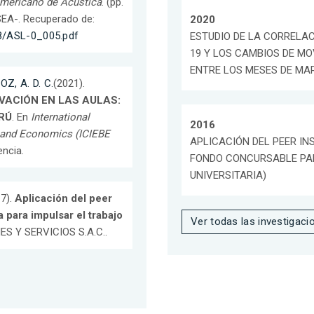
americano de Acústica
. (pp.
SEA-. Recuperado de:
2020
18/ASL-0_005.pdf
ESTUDIO DE LA CORRELAC
19 Y LOS CAMBIOS DE M
ENTRE LOS MESES DE MA
OZ, A. D. C.
(2021).
VACIÓN EN LAS AULAS:
RÚ
. En
International
2016
 and Economics (ICIEBE
APLICACIÓN DEL PEER INS
encia.
FONDO CONCURSABLE PAR
UNIVERSITARIA)
17).
Aplicación del peer
ta para impulsar el trabajo
Ver todas las investigaci
ES Y SERVICIOS S.A.C..