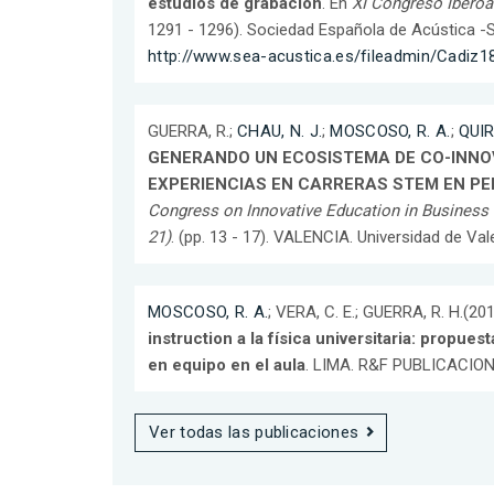
estudios de grabación
. En
XI Congreso Ibero
1291 - 1296). Sociedad Española de Acústica -
http://www.sea-acustica.es/fileadmin/Cadiz
GUERRA, R.;
CHAU, N. J.
;
MOSCOSO, R. A.
;
QUIR
GENERANDO UN ECOSISTEMA DE CO-INNO
EXPERIENCIAS EN CARRERAS STEM EN PE
Congress on Innovative Education in Business
21)
. (pp. 13 - 17). VALENCIA. Universidad de Val
MOSCOSO, R. A.
; VERA, C. E.; GUERRA, R. H.(20
instruction a la física universitaria: propues
en equipo en el aula
. LIMA. R&F PUBLICACION
Ver todas las publicaciones