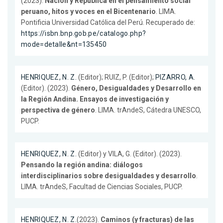
(2023).
Nación y República en el pensamiento social
peruano, hitos y voces en el Bicentenario
. LIMA.
Pontificia Universidad Católica del Perú. Recuperado de:
https://isbn.bnp.gob.pe/catalogo.php?
mode=detalle&nt=135450
HENRIQUEZ, N. Z.
(Editor); RUIZ, P. (Editor);
PIZARRO, A.
(Editor). (2023).
Género, Desigualdades y Desarrollo en
la Región Andina. Ensayos de investigación y
perspectiva de género
. LIMA. trAndeS, Cátedra UNESCO,
PUCP.
HENRIQUEZ, N. Z.
(Editor) y VILA, G. (Editor). (2023).
Pensando la región andina: diálogos
interdisciplinarios sobre desigualdades y desarrollo
.
LIMA. trAndeS, Facultad de Ciencias Sociales, PUCP.
HENRIQUEZ, N. Z.
(2023).
Caminos (y fracturas) de las