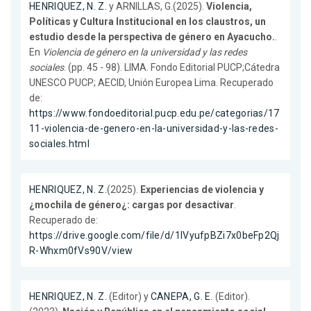
HENRIQUEZ, N. Z.
y ARNILLAS, G.(2025).
Violencia,
Políticas y Cultura Institucional en los claustros, un
estudio desde la perspectiva de género en Ayacucho.
.
En
Violencia de género en la universidad y las redes
sociales
. (pp. 45 - 98). LIMA. Fondo Editorial PUCP;Cátedra
UNESCO PUCP; AECID, Unión Europea Lima. Recuperado
de:
https://www.fondoeditorial.pucp.edu.pe/categorias/17
11-violencia-de-genero-en-la-universidad-y-las-redes-
sociales.html
HENRIQUEZ, N. Z.
(2025).
Experiencias de violencia y
¿mochila de género¿: cargas por desactivar
.
Recuperado de:
https://drive.google.com/file/d/1lVyufpBZi7x0beFp2Qj
R-Whxm0fVs90V/view
HENRIQUEZ, N. Z.
(Editor) y
CANEPA, G. E.
(Editor).