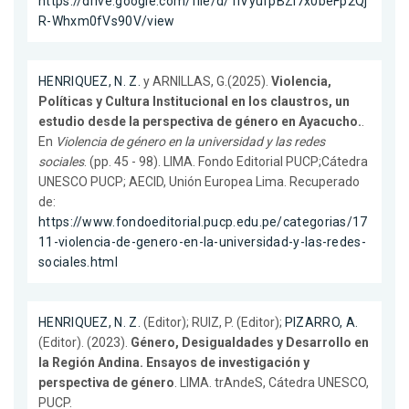
https://drive.google.com/file/d/1lVyufpBZi7x0beFp2Qj
R-Whxm0fVs90V/view
HENRIQUEZ, N. Z.
y ARNILLAS, G.(2025).
Violencia,
Políticas y Cultura Institucional en los claustros, un
estudio desde la perspectiva de género en Ayacucho.
.
En
Violencia de género en la universidad y las redes
sociales
. (pp. 45 - 98). LIMA. Fondo Editorial PUCP;Cátedra
UNESCO PUCP; AECID, Unión Europea Lima. Recuperado
de:
https://www.fondoeditorial.pucp.edu.pe/categorias/17
11-violencia-de-genero-en-la-universidad-y-las-redes-
sociales.html
HENRIQUEZ, N. Z.
(Editor); RUIZ, P. (Editor);
PIZARRO, A.
(Editor). (2023).
Género, Desigualdades y Desarrollo en
la Región Andina. Ensayos de investigación y
perspectiva de género
. LIMA. trAndeS, Cátedra UNESCO,
PUCP.