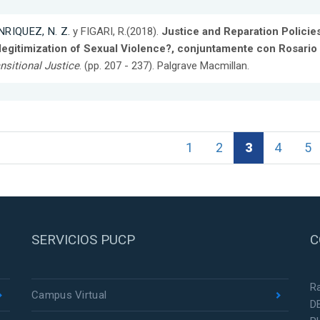
NRIQUEZ, N. Z.
y FIGARI, R.(2018).
Justice and Reparation Policie
legitimization of Sexual Violence?, conjuntamente con Rosario 
nsitional Justice
. (pp. 207 - 237). Palgrave Macmillan.
1
2
3
4
5
SERVICIOS PUCP
C
R
Campus Virtual
D