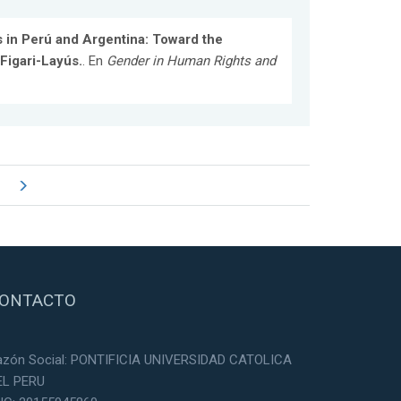
s in Perú and Argentina: Toward the
Figari-Layús.
. En
Gender in Human Rights and
ONTACTO
azón Social: PONTIFICIA UNIVERSIDAD CATOLICA
EL PERU