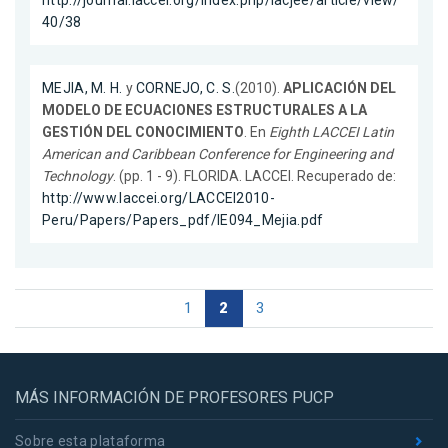
http://journal.laccei.org/index.php/lacjee/article/view/
40/38
MEJIA, M. H.
y
CORNEJO, C. S.
(2010).
APLICACIÓN DEL
MODELO DE ECUACIONES ESTRUCTURALES A LA
GESTIÓN DEL CONOCIMIENTO
. En
Eighth LACCEI Latin
American and Caribbean Conference for Engineering and
Technology
. (pp. 1 - 9). FLORIDA. LACCEI. Recuperado de:
http://www.laccei.org/LACCEI2010-
Peru/Papers/Papers_pdf/IE094_Mejia.pdf
1
2
3
MÁS INFORMACIÓN DE PROFESORES PUCP
Sobre esta plataforma