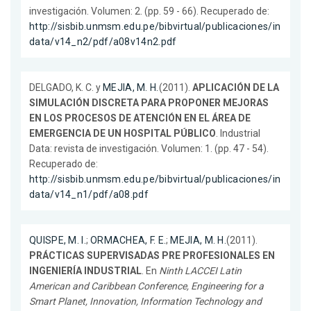
investigación. Volumen: 2. (pp. 59 - 66). Recuperado de:
http://sisbib.unmsm.edu.pe/bibvirtual/publicaciones/in
data/v14_n2/pdf/a08v14n2.pdf
DELGADO, K. C. y
MEJIA, M. H.
(2011).
APLICACIÓN DE LA
SIMULACIÓN DISCRETA PARA PROPONER MEJORAS
EN LOS PROCESOS DE ATENCIÓN EN EL ÁREA DE
EMERGENCIA DE UN HOSPITAL PÚBLICO
. Industrial
Data: revista de investigación. Volumen: 1. (pp. 47 - 54).
Recuperado de:
http://sisbib.unmsm.edu.pe/bibvirtual/publicaciones/in
data/v14_n1/pdf/a08.pdf
QUISPE, M. I.
;
ORMACHEA, F. E.
;
MEJIA, M. H.
(2011).
PRÁCTICAS SUPERVISADAS PRE PROFESIONALES EN
INGENIERÍA INDUSTRIAL
. En
Ninth LACCEI Latin
American and Caribbean Conference, Engineering for a
Smart Planet, Innovation, Information Technology and