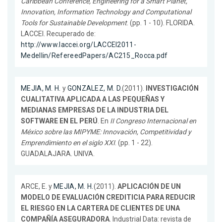
Caribbean Conference, Engineering for a Smart Planet,
Innovation, Information Technology and Computational
Tools for Sustainable Development
. (pp. 1 - 10). FLORIDA.
LACCEI. Recuperado de:
http://www.laccei.org/LACCEI2011-
Medellin/RefereedPapers/AC215_Rocca.pdf
MEJIA, M. H.
y
GONZALEZ, M. D.
(2011).
INVESTIGACIÓN
CUALITATIVA APLICADA A LAS PEQUEÑAS Y
MEDIANAS EMPRESAS DE LA INDUSTRIA DEL
SOFTWARE EN EL PERÚ
. En
II Congreso Internacional en
México sobre las MIPYME: Innovación, Competitividad y
Emprendimiento en el siglo XXI
. (pp. 1 - 22).
GUADALAJARA. UNIVA.
ARCE, E. y
MEJIA, M. H.
(2011).
APLICACIÓN DE UN
MODELO DE EVALUACIÓN CREDITICIA PARA REDUCIR
EL RIESGO EN LA CARTERA DE CLIENTES DE UNA
COMPAÑÍA ASEGURADORA
. Industrial Data: revista de