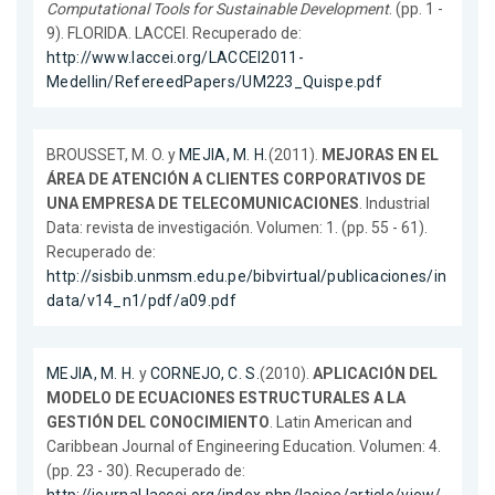
Computational Tools for Sustainable Development
. (pp. 1 -
9). FLORIDA. LACCEI. Recuperado de:
http://www.laccei.org/LACCEI2011-
Medellin/RefereedPapers/UM223_Quispe.pdf
BROUSSET, M. O. y
MEJIA, M. H.
(2011).
MEJORAS EN EL
ÁREA DE ATENCIÓN A CLIENTES CORPORATIVOS DE
UNA EMPRESA DE TELECOMUNICACIONES
. Industrial
Data: revista de investigación. Volumen: 1. (pp. 55 - 61).
Recuperado de:
http://sisbib.unmsm.edu.pe/bibvirtual/publicaciones/in
data/v14_n1/pdf/a09.pdf
MEJIA, M. H.
y
CORNEJO, C. S.
(2010).
APLICACIÓN DEL
MODELO DE ECUACIONES ESTRUCTURALES A LA
GESTIÓN DEL CONOCIMIENTO
. Latin American and
Caribbean Journal of Engineering Education. Volumen: 4.
(pp. 23 - 30). Recuperado de: