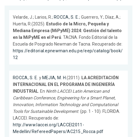
Velarde, J.; Larios, R.;
ROCCA, S. E.
; Guerrero, Y.; Díaz, A.;
Huerta, R.(2025).
Estudio de la Micro, Pequeña y
Mediana Empresa (MiPyME) 2024: Gestión del talento
en la MiPyME en el Perú
. TACNA. Fondo Editorial de la
Escuela de Posgrado Newman de Tacna. Recuperado de:
https://editorial.epnewman.edu.pe/eep/catalog/book/
12
ROCCA, S. E.
y
MEJIA, M. H.
(2011).
LA ACREDITACIÓN
INTERNACIONAL EN EL PROGRAMA DE INGENIERÍA
INDUSTRIAL
. En
Ninth LACCEI Latin American and
Caribbean Conference, Engineering for a Smart Planet,
Innovation, Information Technology and Computational
Tools for Sustainable Development
. (pp. 1 - 10). FLORIDA.
LACCEI. Recuperado de:
http://www.laccei.org/LACCEI2011-
Medellin/RefereedPapers/AC215_Rocca.pdf