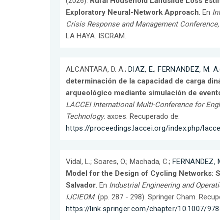
(2026).
Rural Household Landslide Loss Estim
Exploratory Neural-Network Approach
. En
In
Crisis Response and Management Conference
LA HAYA. ISCRAM.
ALCANTARA, D. A.;
DIAZ, E.
;
FERNANDEZ, M. A.
determinación de la capacidad de carga din
arqueológico mediante simulación de event
LACCEI International Multi-Conference for Engi
Technology
. axces. Recuperado de:
https://proceedings.laccei.org/index.php/lacce
Vidal, L.; Soares, O.; Machada, C.;
FERNANDEZ, M
Model for the Design of Cycling Networks: St
Salvador
. En
Industrial Engineering and Oper
IJCIEOM
. (pp. 287 - 298). Springer Cham. Recup
https://link.springer.com/chapter/10.1007/9