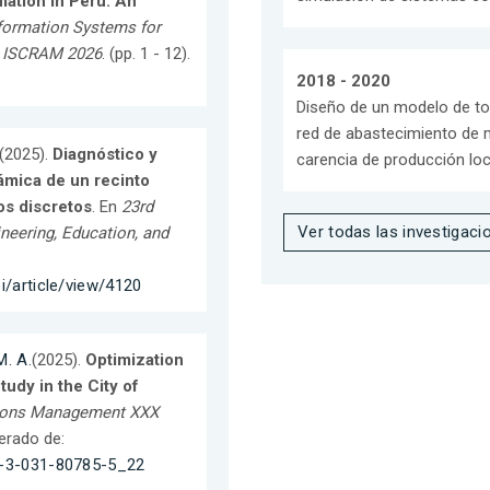
ation in Peru: An
formation Systems for
, ISCRAM 2026
. (pp. 1 - 12).
2018 - 2020
Diseño de un modelo de to
red de abastecimiento de
(2025).
Diagnóstico y
carencia de producción loc
ámica de un recinto
os discretos
. En
23rd
Ver todas las investigaci
neering, Education, and
i/article/view/4120
. A.
(2025).
Optimization
udy in the City of
ations Management XXX
erado de:
78-3-031-80785-5_22