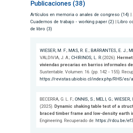
Publicaciones (38)
Artículos en memoria o anales de congreso (14)
|
Cuadernos de trabajo - working paper (2)
|
Libro c
de libro (3)
WIESER, M. F.
;
MAS, R. E.
;
BARRANTES, E. J.
;
ME
VALDIVIA, J. A.;
CHIRINOS, L. R.
(2026).
Hermeti
viviendas precarias en barrios informales d
Sustentable. Volumen: 16. (pp. 142 - 155). Recu
https://revistas.ubiobio.cl/index.php/RHS/es/
BECERRA, G. L. F.;
ONNIS, S.
;
MELI, G.
;
WIESER, M
(2025).
Dynamic shaking table test of a stru
braced timber frame and low-density earth in
Engineering. Recuperado de:
https://rdcu.be/ef