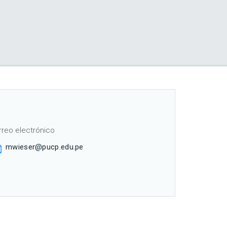
rreo electrónico
mwieser@pucp.edu.pe