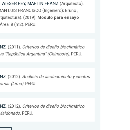
;
WIESER REY, MARTIN FRANZ
(Arquitecto);
N LUIS FRANCISCO (Ingeniero); Bruno ,
quitectura). (2019).
Módulo para ensayo
 Área: 8 (m2). PERU.
ANZ
. (2011).
Criterios de diseño bioclimático
iva "República Argentina" (Chimbote)
. PERU.
ANZ
. (2012).
Análisis de asoleamiento y vientos
comar (Lima)
. PERU.
ANZ
. (2012).
Criterios de diseño bioclimático
 Maldonado
. PERU.