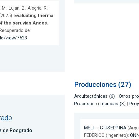
M.; Lujan, B.; Alegría, R.;
(2025).
Evaluating thermal
 of the peruvian Andes
.
. Recuperado de:
cle/view/7523
Producciones (27)
Arquitectónicas (6)
|
Otros pro
Procesos o técnicas (3)
|
Proy
rado
MELI -, GIUSEPPINA
(Arqu
a de Posgrado
FEDERICO (Ingeniero);
ONNI