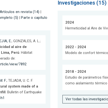
Investigaciones (15)
Artículos en revista (14)
|
ompleto (5)
|
Parte o capítulo
2024
Hermeticidad al Aire de Vi
JIA, E.
; GONZALES, A. L.;
cidad al aire de
2022 - 2024
e Lima, Perú
. Hábitat
Modelo de confort térmico 
perado de:
article/view/7892
2018 - 2024
Estudio de parámetros físic
. F.
; TEJADA, U. C. F.
como aislamiento térmico 
ctural system made of a
fill
. Bulletin of Earthquake
3h1
Ver todas las investigaci