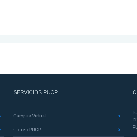
SERVICIOS PUCP
C
R
Campus Virtual
D
R
Correo PUCP