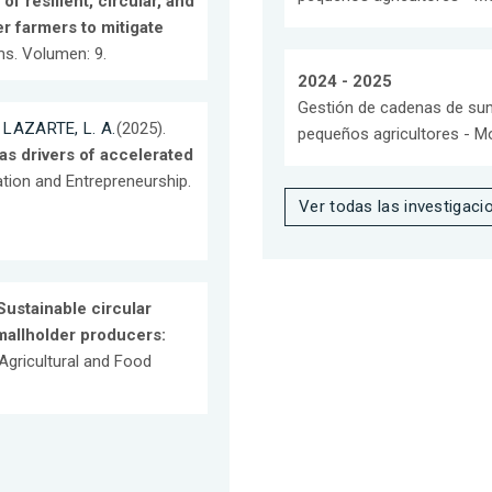
f resilient, circular, and
r farmers to mitigate
ms. Volumen: 9.
2024 - 2025
Gestión de cadenas de sumin
;
LAZARTE, L. A.
(2025).
pequeños agricultores - M
as drivers of accelerated
ation and Entrepreneurship.
Ver todas las investigaci
Sustainable circular
mallholder producers:
 Agricultural and Food