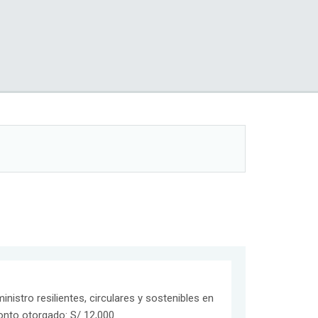
istro resilientes, circulares y sostenibles en
onto otorgado: S/ 12,000