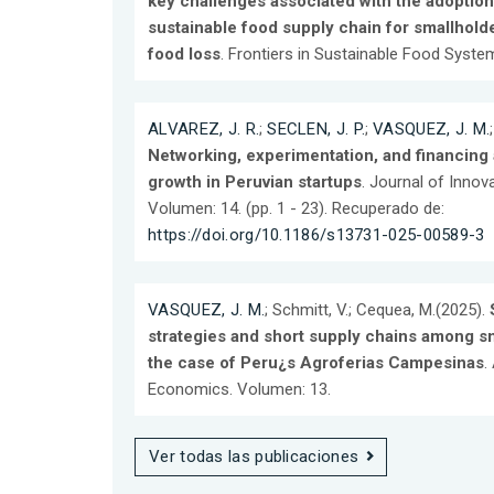
key challenges associated with the adoption o
sustainable food supply chain for smallholde
food loss
. Frontiers in Sustainable Food Syste
ALVAREZ, J. R.
;
SECLEN, J. P.
;
VASQUEZ, J. M.
Networking, experimentation, and financing 
growth in Peruvian startups
. Journal of Innov
Volumen: 14. (pp. 1 - 23). Recuperado de:
https://doi.org/10.1186/s13731-025-00589-3
VASQUEZ, J. M.
; Schmitt, V.; Cequea, M.(2025).
strategies and short supply chains among s
the case of Peru¿s Agroferias Campesinas
.
Economics. Volumen: 13.
Ver todas las publicaciones