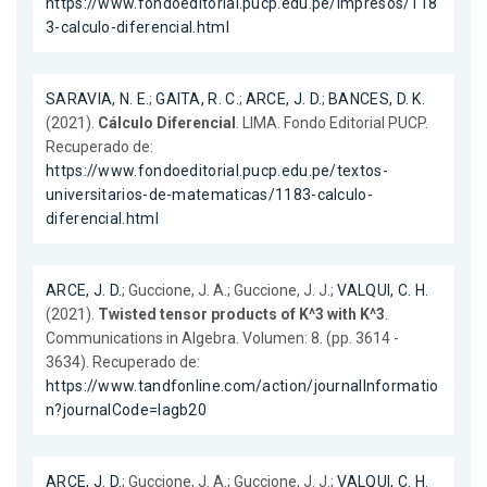
https://www.fondoeditorial.pucp.edu.pe/impresos/118
3-calculo-diferencial.html
SARAVIA, N. E.
;
GAITA, R. C.
;
ARCE, J. D.
;
BANCES, D. K.
(2021).
Cálculo Diferencial
. LIMA. Fondo Editorial PUCP.
Recuperado de:
https://www.fondoeditorial.pucp.edu.pe/textos-
universitarios-de-matematicas/1183-calculo-
diferencial.html
ARCE, J. D.
; Guccione, J. A.; Guccione, J. J.;
VALQUI, C. H.
(2021).
Twisted tensor products of K^3 with K^3
.
Communications in Algebra. Volumen: 8. (pp. 3614 -
3634). Recuperado de:
https://www.tandfonline.com/action/journalInformatio
n?journalCode=lagb20
ARCE, J. D.
; Guccione, J. A.; Guccione, J. J.;
VALQUI, C. H.