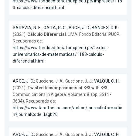
https://www.fondoeditorial.pucp.edu.pe/impresos/118
3-calculo-diferencial.html
SARAVIA, N. E.
;
GAITA, R. C.
;
ARCE, J. D.
;
BANCES, D. K.
(2021).
Cálculo Diferencial
. LIMA. Fondo Editorial PUCP.
Recuperado de:
https://www.fondoeditorial.pucp.edu.pe/textos-
universitarios-de-matematicas/1183-calculo-
diferencial.html
ARCE, J. D.
; Guccione, J. A.; Guccione, J. J.;
VALQUI, C. H.
(2021).
Twisted tensor products of K^3 with K^3
.
Communications in Algebra. Volumen: 8. (pp. 3614 -
3634). Recuperado de:
https://www.tandfonline.com/action/journalInformatio
n?journalCode=lagb20
ARCE, J. D.
; Guccione, J. A.; Guccione, J. J.;
VALQUI, C. H.