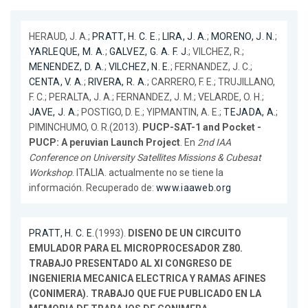
HERAUD, J. A.;
PRATT, H. C. E.
;
LIRA, J. A.
;
MORENO, J. N.
;
YARLEQUE, M. A.
;
GALVEZ, G. A. F. J.
; VILCHEZ, R.;
MENENDEZ, D. A.
;
VILCHEZ, N. E.
; FERNANDEZ, J. C.;
CENTA, V. A.
;
RIVERA, R. A.
; CARRERO, F. E.; TRUJILLANO,
F. C.; PERALTA, J. A.; FERNANDEZ, J. M.; VELARDE, O. H.;
JAVE, J. A.
; POSTIGO, D. E.; YIPMANTIN, A. E.;
TEJADA, A.
;
PIMINCHUMO, O. R.(2013).
PUCP-SAT-1 and Pocket -
PUCP: A peruvian Launch Project
. En
2nd IAA
Conference on University Satellites Missions & Cubesat
Workshop
. ITALIA. actualmente no se tiene la
información. Recuperado de:
www.iaaweb.org
PRATT, H. C. E.
(1993).
DISENO DE UN CIRCUITO
EMULADOR PARA EL MICROPROCESADOR Z80.
TRABAJO PRESENTADO AL XI CONGRESO DE
INGENIERIA MECANICA ELECTRICA Y RAMAS AFINES
(CONIMERA). TRABAJO QUE FUE PUBLICADO EN LA