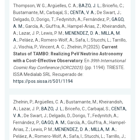
Thompson, W. G.; Argüelles, C. A.;
BAZO, J. L.
; Briceño, C.;
Bustamante, M.; Carbajal, S.;
CENTA, V. A.
; De Swart, J.;
Delgado, D.; Dorigo, T.; Fedynitch, A.; Fernández, P.;
GAGO,
A. M.
; García, A.; Giuffra, A.; Hampel-Arias, Z.; Kheirandish,
A.; Lazar, J. P.; Lewis, P. M.;
MENENDEZ, D. A.
;
MILLA, M.
A.
; Peláez, A.; Romero-Wolf, A.; Safa, I.; Stucchi, L.; Tarrillo,
J.; Vischia, P.; Vincent, A. C.; Zhelnin, P.(2025).
Current
Status of TAMBO: Realizing PeV Neutrino Astronomy
with a Cost-Effective Observatory
. En
39th International
Cosmic Ray Conference (ICRC2025)
. (pp. 1194). TRIESTE.
ISSA Medialab SRL. Recuperado de:
https://pos.sissa.it/501/1194
Zhelnin, P.; Argüelles, C. A.; Bustamante, M.; Kheirandish,
A.; Lazar, J. P.;
BAZO, J. L.
; Briceño, C.; Carbajal, S.;
CENTA,
V. A.
; De Swart, J.; Delgado, D.; Dorigo, T.; Fedynitch, A.;
Fernández, P.;
GAGO, A. M.
; García, A.; Giuffra, A.; Hampel-
Arias, Z.; Lewis, P. M.;
MENENDEZ, D. A.
;
MILLA, M. A.
;
Peláez, A.; Romero-Wolf, A.; Safa, I.; Stucchi, L.; Tarrillo, J.;