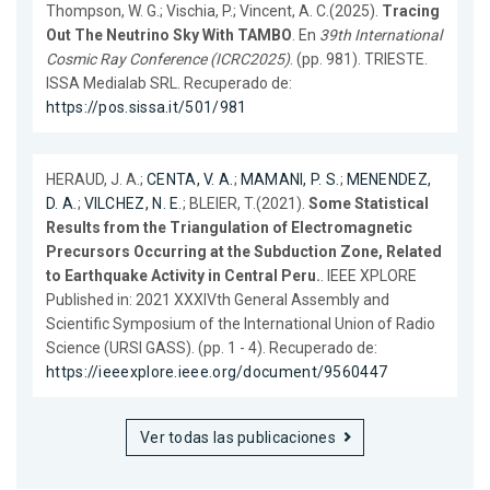
Thompson, W. G.; Vischia, P.; Vincent, A. C.(2025).
Tracing
Out The Neutrino Sky With TAMBO
. En
39th International
Cosmic Ray Conference (ICRC2025)
. (pp. 981). TRIESTE.
ISSA Medialab SRL. Recuperado de:
https://pos.sissa.it/501/981
HERAUD, J. A.;
CENTA, V. A.
;
MAMANI, P. S.
;
MENENDEZ,
D. A.
;
VILCHEZ, N. E.
; BLEIER, T.(2021).
Some Statistical
Results from the Triangulation of Electromagnetic
Precursors Occurring at the Subduction Zone, Related
to Earthquake Activity in Central Peru.
. IEEE XPLORE
Published in: 2021 XXXIVth General Assembly and
Scientific Symposium of the International Union of Radio
Science (URSI GASS). (pp. 1 - 4). Recuperado de:
https://ieeexplore.ieee.org/document/9560447
Ver todas las publicaciones