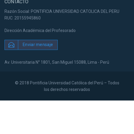
CONTACTO
Razón Social: PONTIFICIA UNIVERSIDAD CATOLICA DEL PERU
RUC: 20155945860
Dirección Académica del Profesorado
Enviar mensaje
Av. Universitaria N° 1801, San Miguel 15088, Lima - Perú
© 2018 Pontificia Universidad Católica del Perú – Todos
los derechos reservados