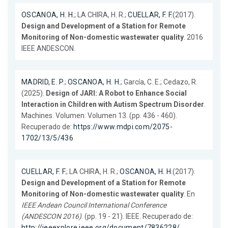
OSCANOA, H. H.
; LA CHIRA, H. R.;
CUELLAR, F. F.
(2017).
Design and Development of a Station for Remote
Monitoring of Non-domestic wastewater quality
. 2016
IEEE ANDESCON.
MADRID, E. P.
;
OSCANOA, H. H.
; García, C. E.; Cedazo, R.
(2025).
Design of JARI: A Robot to Enhance Social
Interaction in Children with Autism Spectrum Disorder
.
Machines. Volumen: Volumen 13. (pp. 436 - 460).
Recuperado de:
https://www.mdpi.com/2075-
1702/13/5/436
CUELLAR, F. F.
; LA CHIRA, H. R.;
OSCANOA, H. H.
(2017).
Design and Development of a Station for Remote
Monitoring of Non-domestic wastewater quality
. En
IEEE Andean Council International Conference
(ANDESCON 2016)
. (pp. 19 - 21). IEEE. Recuperado de:
http://ieeexplore.ieee.org/document/7836228/