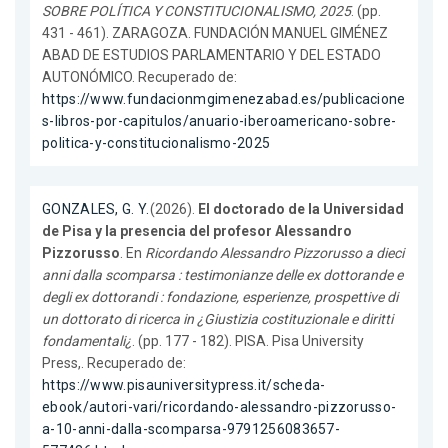
SOBRE POLÍTICA Y CONSTITUCIONALISMO, 2025
. (pp.
431 - 461). ZARAGOZA. FUNDACIÓN MANUEL GIMÉNEZ
ABAD DE ESTUDIOS PARLAMENTARIO Y DEL ESTADO
AUTONÓMICO. Recuperado de:
https://www.fundacionmgimenezabad.es/publicacione
s-libros-por-capitulos/anuario-iberoamericano-sobre-
politica-y-constitucionalismo-2025
GONZALES, G. Y.
(2026).
El doctorado de la Universidad
de Pisa y la presencia del profesor Alessandro
Pizzorusso
. En
Ricordando Alessandro Pizzorusso a dieci
anni dalla scomparsa : testimonianze delle ex dottorande e
degli ex dottorandi : fondazione, esperienze, prospettive di
un dottorato di ricerca in ¿Giustizia costituzionale e diritti
fondamentali¿
. (pp. 177 - 182). PISA. Pisa University
Press,. Recuperado de:
https://www.pisauniversitypress.it/scheda-
ebook/autori-vari/ricordando-alessandro-pizzorusso-
a-10-anni-dalla-scomparsa-9791256083657-