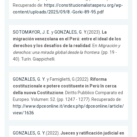
Recuperado de:
https://constitucionalistasperu.org/wp-
content/uploads/2025/09/8.-Gorki-89-95.pdf
SOTOMAYOR, J. E.
y
GONZALES, G. Y.
(2023).
La
migración venezolana en el Perú: entre el ideal de los
derechos y los desafíos de la realidad
. En
Migración y
derechos: una mirada global desde la frontera
. (pp. 19 -
40). Turín. Giappichelli.
GONZALES, G. Y.
y Famiglietti, G.(2022).
Riforma
costituzionale e potere costituente in Perù In cerca
della nuova Costituzione
. Diritto Pubblico Comparato ed
Europeo. Volumen: 52. (pp. 1247 - 1277). Recuperado de:
http://www.dpceonline.it/index.php/dpceonline/article/
view/1636
GONZALES, G. Y.
(2022).
Jueces y ratificación judicial en