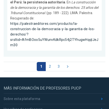
el Perú: la persistencia autoritaria
. En
La construcción
de la democracia y la garantía de los derechos. 25 años del
Tribunal Constitucional
. (pp. 189 - 222). LIMA. Palestra.
Recuperado de:
https://palestraeditores.com/producto/la-
construccion-de-la-democracia-y-la-garantia-de-los-
derechos/?
srsltid=AfmBOoo5uYWunvKdkRpc54j2TYhugwHqqlJeJ
m30
1
2
3
MÁS INFORMACIÓN DE PROFESORES PUCP
Sobre esta plataforma