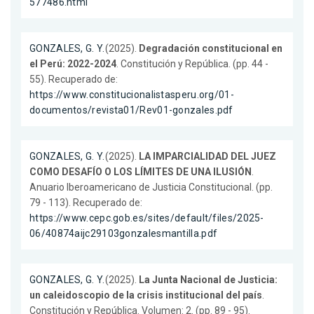
577486.html
GONZALES, G. Y.
(2025).
Degradación constitucional en
el Perú: 2022-2024
. Constitución y República. (pp. 44 -
55). Recuperado de:
https://www.constitucionalistasperu.org/01-
documentos/revista01/Rev01-gonzales.pdf
GONZALES, G. Y.
(2025).
LA IMPARCIALIDAD DEL JUEZ
COMO DESAFÍO O LOS LÍMITES DE UNA ILUSIÓN
.
Anuario Iberoamericano de Justicia Constitucional. (pp.
79 - 113). Recuperado de:
https://www.cepc.gob.es/sites/default/files/2025-
06/40874aijc29103gonzalesmantilla.pdf
GONZALES, G. Y.
(2025).
La Junta Nacional de Justicia:
un caleidoscopio de la crisis institucional del país
.
Constitución y República. Volumen: 2. (pp. 89 - 95).