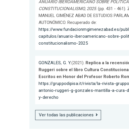
ANUARIO IBEROAMERICANO SOBRE POLÍTICA
CONSTITUCIONALISMO, 2025
. (pp. 431 - 46
MANUEL GIMÉNEZ ABAD DE ESTUDIOS PARLAM
AUTONÓMICO. Recuperado de:
https://www.fundacionmgimenezabad.es/publi
capitulos/anuario-iberoamericano-sobre-polit
constitucionalismo-2025
GONZALES, G. Y.
(2021).
Replica a la recensió
Ruggeri sobre el libro Cultura Constituciona
Escritos en Honor del Profesor Roberto Rom
https://gruppodipisa.it/rivista/la-rivista-grupp
antonio-ruggeri-g-gonzales-mantilla-a-cura-di
y-derecho
Ver todas las publicaciones