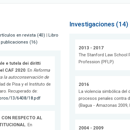
Investigaciones (14)
rtículos en revista (40)
|
Libro
 publicaciones (16)
2013 - 2017
The Stanford Law School R
Profession (PFLP)
e e tutela dei diritti
 del CAF 2020
. En
Reforma
a la autoconservación de
ad de Pisa y el Instituto de
2016
taro. Recuperado de:
La violencia simbólica del 
ibros/13/6408/18.pdf
procesos penales contra di
(Bagua - Amazonas 2009, E
S CON RESPECTO AL
TITUCIONAL
. En
2004 - 2009