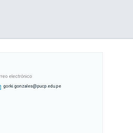
rreo electrónico
gorki.gonzales@pucp.edu.pe