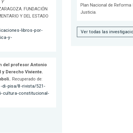
 Y
Plan Nacional de Reforma I
1). ZARAGOZA. FUNDACIÓN
Justicia.
ENTARIO Y DEL ESTADO
caciones-libros-por-
Ver todas las investigaci
ica-y-
n del profesor Antonio
l y Derecho Viviente.
boli.
. Recuperado de:
o-di-pisa/8-rivista/521-
-cultura-constitucional-