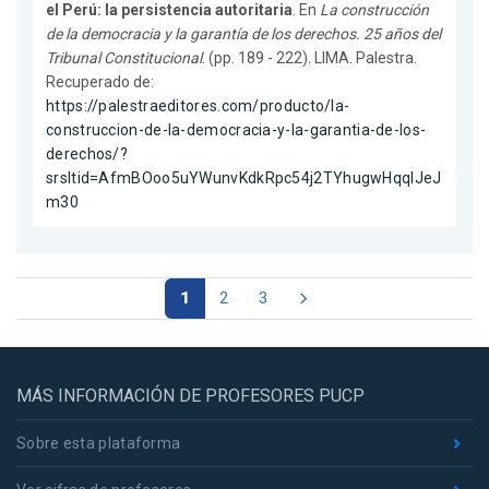
el Perú: la persistencia autoritaria
. En
La construcción
de la democracia y la garantía de los derechos. 25 años del
Tribunal Constitucional
. (pp. 189 - 222). LIMA. Palestra.
Recuperado de:
https://palestraeditores.com/producto/la-
construccion-de-la-democracia-y-la-garantia-de-los-
derechos/?
srsltid=AfmBOoo5uYWunvKdkRpc54j2TYhugwHqqlJeJ
m30
1
2
3
MÁS INFORMACIÓN DE PROFESORES PUCP
Sobre esta plataforma