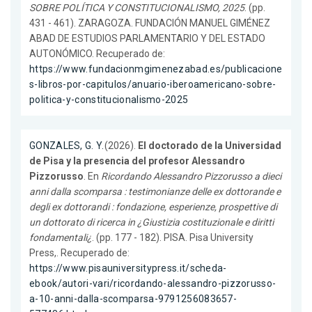
SOBRE POLÍTICA Y CONSTITUCIONALISMO, 2025
. (pp.
431 - 461). ZARAGOZA. FUNDACIÓN MANUEL GIMÉNEZ
ABAD DE ESTUDIOS PARLAMENTARIO Y DEL ESTADO
AUTONÓMICO. Recuperado de:
https://www.fundacionmgimenezabad.es/publicacione
s-libros-por-capitulos/anuario-iberoamericano-sobre-
politica-y-constitucionalismo-2025
GONZALES, G. Y.
(2026).
El doctorado de la Universidad
de Pisa y la presencia del profesor Alessandro
Pizzorusso
. En
Ricordando Alessandro Pizzorusso a dieci
anni dalla scomparsa : testimonianze delle ex dottorande e
degli ex dottorandi : fondazione, esperienze, prospettive di
un dottorato di ricerca in ¿Giustizia costituzionale e diritti
fondamentali¿
. (pp. 177 - 182). PISA. Pisa University
Press,. Recuperado de:
https://www.pisauniversitypress.it/scheda-
ebook/autori-vari/ricordando-alessandro-pizzorusso-
a-10-anni-dalla-scomparsa-9791256083657-