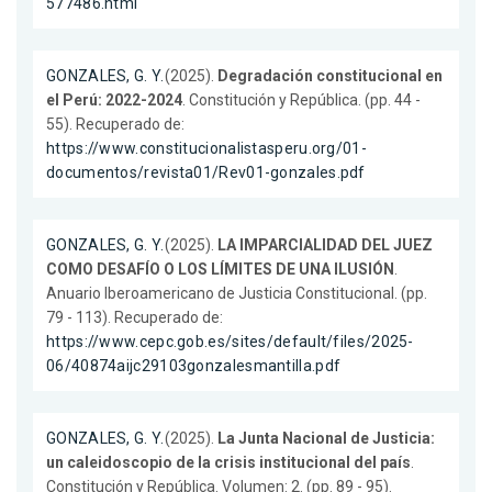
577486.html
GONZALES, G. Y.
(2025).
Degradación constitucional en
el Perú: 2022-2024
. Constitución y República. (pp. 44 -
55). Recuperado de:
https://www.constitucionalistasperu.org/01-
documentos/revista01/Rev01-gonzales.pdf
GONZALES, G. Y.
(2025).
LA IMPARCIALIDAD DEL JUEZ
COMO DESAFÍO O LOS LÍMITES DE UNA ILUSIÓN
.
Anuario Iberoamericano de Justicia Constitucional. (pp.
79 - 113). Recuperado de:
https://www.cepc.gob.es/sites/default/files/2025-
06/40874aijc29103gonzalesmantilla.pdf
GONZALES, G. Y.
(2025).
La Junta Nacional de Justicia:
un caleidoscopio de la crisis institucional del país
.
Constitución y República. Volumen: 2. (pp. 89 - 95).