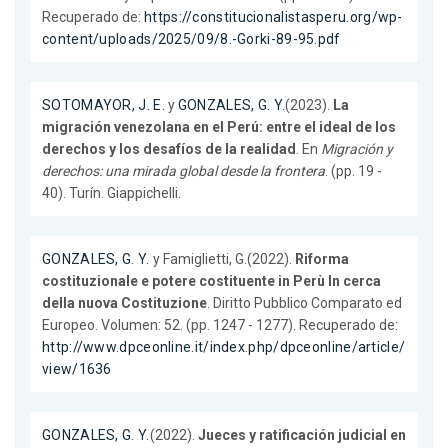
Recuperado de:
https://constitucionalistasperu.org/wp-
content/uploads/2025/09/8.-Gorki-89-95.pdf
SOTOMAYOR, J. E.
y
GONZALES, G. Y.
(2023).
La
migración venezolana en el Perú: entre el ideal de los
derechos y los desafíos de la realidad
. En
Migración y
derechos: una mirada global desde la frontera
. (pp. 19 -
40). Turín. Giappichelli.
GONZALES, G. Y.
y Famiglietti, G.(2022).
Riforma
costituzionale e potere costituente in Perù In cerca
della nuova Costituzione
. Diritto Pubblico Comparato ed
Europeo. Volumen: 52. (pp. 1247 - 1277). Recuperado de:
http://www.dpceonline.it/index.php/dpceonline/article/
view/1636
GONZALES, G. Y.
(2022).
Jueces y ratificación judicial en