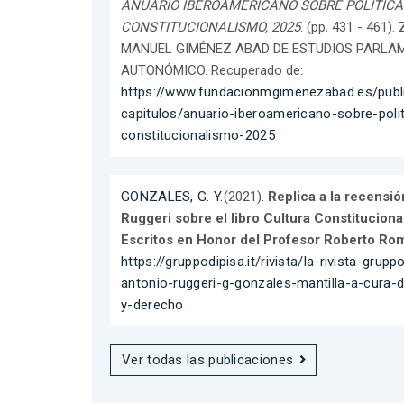
ANUARIO IBEROAMERICANO SOBRE POLÍTICA
CONSTITUCIONALISMO, 2025
. (pp. 431 - 46
MANUEL GIMÉNEZ ABAD DE ESTUDIOS PARLAM
AUTONÓMICO. Recuperado de:
https://www.fundacionmgimenezabad.es/publi
capitulos/anuario-iberoamericano-sobre-polit
constitucionalismo-2025
GONZALES, G. Y.
(2021).
Replica a la recensió
Ruggeri sobre el libro Cultura Constituciona
Escritos en Honor del Profesor Roberto Rom
https://gruppodipisa.it/rivista/la-rivista-grupp
antonio-ruggeri-g-gonzales-mantilla-a-cura-di
y-derecho
Ver todas las publicaciones