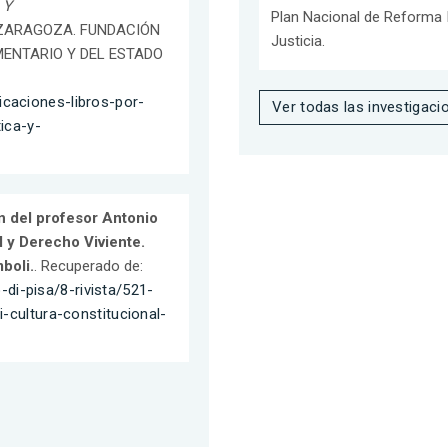
 Y
Plan Nacional de Reforma I
1). ZARAGOZA. FUNDACIÓN
Justicia.
ENTARIO Y DEL ESTADO
caciones-libros-por-
Ver todas las investigaci
ica-y-
n del profesor Antonio
l y Derecho Viviente.
boli.
. Recuperado de:
o-di-pisa/8-rivista/521-
-cultura-constitucional-