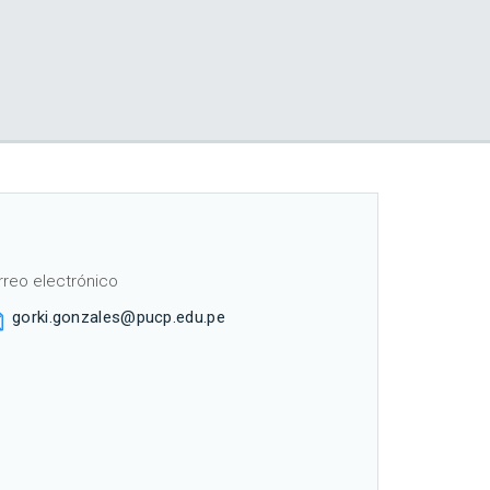
rreo electrónico
gorki.gonzales@pucp.edu.pe