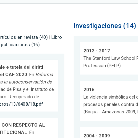
Investigaciones (14)
rtículos en revista (40)
|
Libro
 publicaciones (16)
2013 - 2017
The Stanford Law School R
Profession (PFLP)
e e tutela dei diritti
 del CAF 2020
. En
Reforma
a la autoconservación de
ad de Pisa y el Instituto de
2016
taro. Recuperado de:
La violencia simbólica del 
ibros/13/6408/18.pdf
procesos penales contra di
(Bagua - Amazonas 2009, E
S CON RESPECTO AL
TITUCIONAL
. En
2004 - 2009