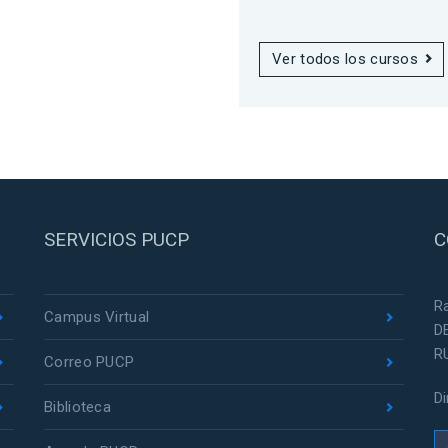
Ver todos los cursos
SERVICIOS PUCP
C
R
Campus Virtual
D
R
Correo PUCP
D
Biblioteca