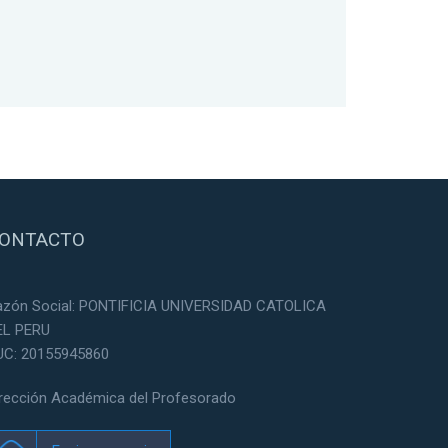
ONTACTO
azón Social: PONTIFICIA UNIVERSIDAD CATOLICA
EL PERU
UC: 20155945860
irección Académica del Profesorado