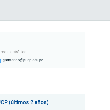
rreo electrónico
gtantarico@pucp.edu.pe
UCP (últimos 2 años)