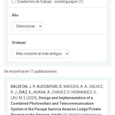
Cuadernos de trabajo - working paper (1)
Año
Ordenar:
Se encontraron 11 publicaciones
BALDEON, J. P.
;
AUCCAPURI, D.
; MASUDA, A. A.; GALVEZ,
R. J.;
DIAZ, E.
; ARANA, A.; CHAVEZ, P.; HERNANDEZ, V.;
LAU, M. E.(2024).
Design and Implementation of a
Combined Photovoltaic and Telecommunication
System in the Pacaya Samiria Amazon Lodge Private
Reserve in the Amazon Jungle
. En
World Conference on