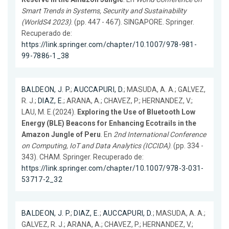
Smart Trends in Systems, Security and Sustainability
(WorldS4 2023)
. (pp. 447 - 467). SINGAPORE. Springer.
Recuperado de:
https://link.springer.com/chapter/10.1007/978-981-
99-7886-1_38
BALDEON, J. P.
;
AUCCAPURI, D.
; MASUDA, A. A.; GALVEZ,
R. J.;
DIAZ, E.
; ARANA, A.; CHAVEZ, P.; HERNANDEZ, V.;
LAU, M. E.(2024).
Exploring the Use of Bluetooth Low
Energy (BLE) Beacons for Enhancing Ecotrails in the
Amazon Jungle of Peru
. En
2nd International Conference
on Computing, IoT and Data Analytics (ICCIDA)
. (pp. 334 -
343). CHAM. Springer. Recuperado de:
https://link.springer.com/chapter/10.1007/978-3-031-
53717-2_32
BALDEON, J. P.
;
DIAZ, E.
;
AUCCAPURI, D.
; MASUDA, A. A.;
GALVEZ, R. J.; ARANA, A.; CHAVEZ, P.; HERNANDEZ, V.;