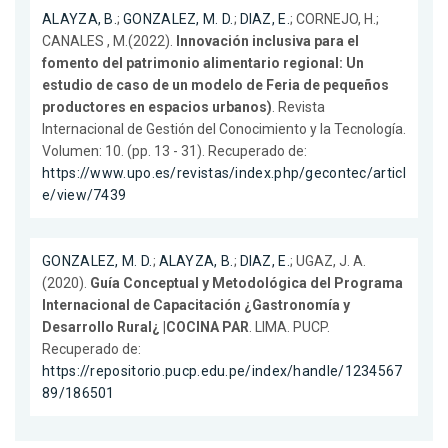
ALAYZA, B.
;
GONZALEZ, M. D.
;
DIAZ, E.
; CORNEJO, H.;
CANALES , M.(2022).
Innovación inclusiva para el
fomento del patrimonio alimentario regional: Un
estudio de caso de un modelo de Feria de pequeños
productores en espacios urbanos)
. Revista
Internacional de Gestión del Conocimiento y la Tecnología.
Volumen: 10. (pp. 13 - 31). Recuperado de:
https://www.upo.es/revistas/index.php/gecontec/articl
e/view/7439
GONZALEZ, M. D.
;
ALAYZA, B.
;
DIAZ, E.
; UGAZ, J. A.
(2020).
Guía Conceptual y Metodológica del Programa
Internacional de Capacitación ¿Gastronomía y
Desarrollo Rural¿ |COCINA PAR
. LIMA. PUCP.
Recuperado de:
https://repositorio.pucp.edu.pe/index/handle/1234567
89/186501