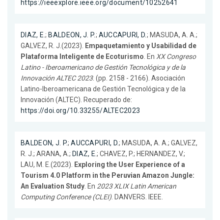
https://ieeexplore.ieee.org/document/10252641
DIAZ, E.
;
BALDEON, J. P.
;
AUCCAPURI, D.
; MASUDA, A. A.;
GALVEZ, R. J.(2023).
Empaquetamiento y Usabilidad de
Plataforma Inteligente de Ecoturismo
. En
XX Congreso
Latino - Iberoamericano de Gestión Tecnológica y de la
Innovación ALTEC 2023
. (pp. 2158 - 2166). Asociación
Latino-Iberoamericana de Gestión Tecnológica y de la
Innovación (ALTEC). Recuperado de:
https://doi.org/10.33255/ALTEC2023
BALDEON, J. P.
;
AUCCAPURI, D.
; MASUDA, A. A.; GALVEZ,
R. J.; ARANA, A.;
DIAZ, E.
; CHAVEZ, P.; HERNANDEZ, V.;
LAU, M. E.(2023).
Exploring the User Experience of a
Tourism 4.0 Platform in the Peruvian Amazon Jungle:
An Evaluation Study
. En
2023 XLIX Latin American
Computing Conference (CLEI)
. DANVERS. IEEE.