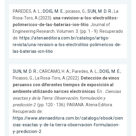
PAREDES, A. L.;
DOIG, M. E.
; picasso, G.;
SUN, M. D. R.
; La
Rosa-Toro, A.(2023).
una-revision-a-los-electrolitos-
polimericos-de-las-baterias-ion-litio
. Journal of
Engineering Research. Volumen: 3. (pp. 1 - 9). Recuperado
de:
https://atenaeditora.com.br/catalogo/artigo-
revista/una-revision-a-los-electrolitos-polimericos-de-
las-baterias-ion-litio
SUN, M. D. R.
; CARCAMO, H. A.; Paredes, A. L.;
DOIG, M. E.
;
Picasso, G.; La Rosa-Toro, A.(2022).
Detección de vinos
peruanos con diferentes tiempos de exposición al
ambiente utilizando narices electrónicas
. En
. Ciencias
exactas y de la Tierra: Observación, formulación y
predicción 2
. (pp. 120 - 136). PARANA. Atena Editora.
Recuperado de:
https://www.atenaeditora.com.br/catalogo/ebook/cien
cias-exactas-y-de-la-tierra-observacion-formulacion-
y-prediccion-2