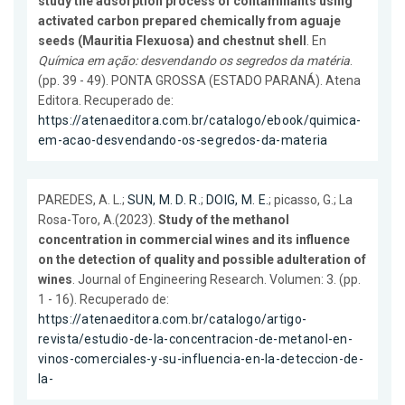
study the adsorption process of contaminants using
activated carbon prepared chemically from aguaje
seeds (Mauritia Flexuosa) and chestnut shell
. En
Química em ação: desvendando os segredos da matéria
.
(pp. 39 - 49). PONTA GROSSA (ESTADO PARANÁ). Atena
Editora. Recuperado de:
https://atenaeditora.com.br/catalogo/ebook/quimica-
em-acao-desvendando-os-segredos-da-materia
PAREDES, A. L.;
SUN, M. D. R.
;
DOIG, M. E.
; picasso, G.; La
Rosa-Toro, A.(2023).
Study of the methanol
concentration in commercial wines and its influence
on the detection of quality and possible adulteration of
wines
. Journal of Engineering Research. Volumen: 3. (pp.
1 - 16). Recuperado de:
https://atenaeditora.com.br/catalogo/artigo-
revista/estudio-de-la-concentracion-de-metanol-en-
vinos-comerciales-y-su-influencia-en-la-deteccion-de-
la-