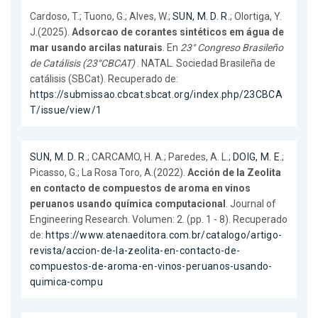
Cardoso, T.; Tuono, G.; Alves, W.;
SUN, M. D. R.
; Olortiga, Y.
J.(2025).
Adsorcao de corantes sintéticos em água de
mar usando arcilas naturais
. En
23° Congreso Brasileño
de Catálisis (23°CBCAT)
. NATAL. Sociedad Brasileña de
catálisis (SBCat). Recuperado de:
https://submissao.cbcat.sbcat.org/index.php/23CBCA
T/issue/view/1
SUN, M. D. R.
; CARCAMO, H. A.; Paredes, A. L.;
DOIG, M. E.
;
Picasso, G.; La Rosa Toro, A.(2022).
Acción de la Zeolita
en contacto de compuestos de aroma en vinos
peruanos usando química computacional
. Journal of
Engineering Research. Volumen: 2. (pp. 1 - 8). Recuperado
de:
https://www.atenaeditora.com.br/catalogo/artigo-
revista/accion-de-la-zeolita-en-contacto-de-
compuestos-de-aroma-en-vinos-peruanos-usando-
quimica-compu