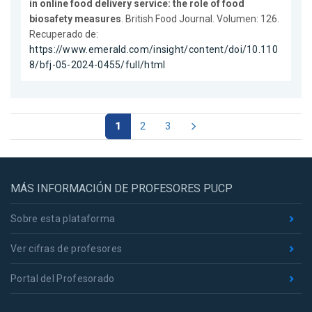
in online food delivery service: the role of food
biosafety measures
. British Food Journal. Volumen: 126.
Recuperado de:
https://www.emerald.com/insight/content/doi/10.110
8/bfj-05-2024-0455/full/html
1
2
3
MÁS INFORMACIÓN DE PROFESORES PUCP
Sobre esta plataforma
Ver cifras de profesores
Portal del Profesorado