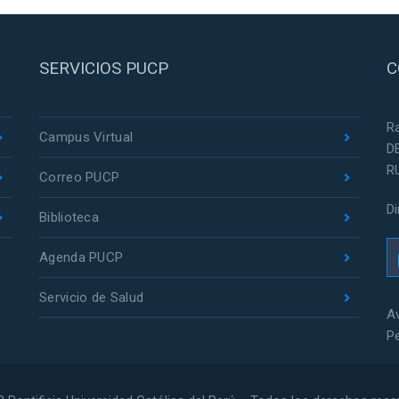
SERVICIOS PUCP
C
R
Campus Virtual
D
R
Correo PUCP
D
Biblioteca
Agenda PUCP
Servicio de Salud
Av
P