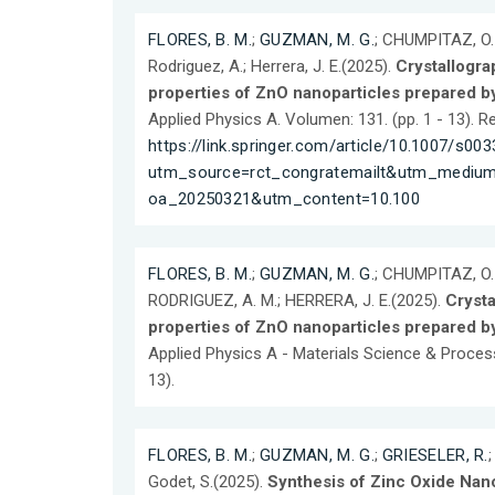
FLORES, B. M.
;
GUZMAN, M. G.
; CHUMPITAZ, O.
Rodriguez, A.; Herrera, J. E.(2025).
Crystallogra
properties of ZnO nanoparticles prepared b
Applied Physics A. Volumen: 131. (pp. 1 - 13). 
https://link.springer.com/article/10.1007/s0
utm_source=rct_congratemailt&utm_mediu
oa_20250321&utm_content=10.100
FLORES, B. M.
;
GUZMAN, M. G.
; CHUMPITAZ, O.
RODRIGUEZ, A. M.; HERRERA, J. E.(2025).
Crysta
properties of ZnO nanoparticles prepared b
Applied Physics A - Materials Science & Process
13).
FLORES, B. M.
;
GUZMAN, M. G.
;
GRIESELER, R.
Godet, S.(2025).
Synthesis of Zinc Oxide Nano