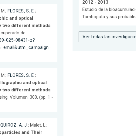
2012 - 2013
Estudio de la bioacumulaci
 M.;
FLORES, S. E.
;
Tambopata y sus probable
phic and optical
y two different methods
.
Recuperado de:
Ver todas las investigaci
0339-025-08431-z?
m=email&utm_campaign=
 M.;
FLORES, S. E.
;
llographic and optical
y two different methods
.
ing. Volumen: 300. (pp. 1 -
;
QUIROZ, A. J.
; Malet, L.;
particles and Their