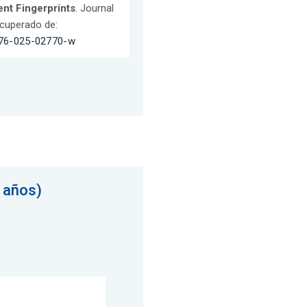
ent Fingerprints
. Journal
ecuperado de:
0876-025-02770-w
 años)