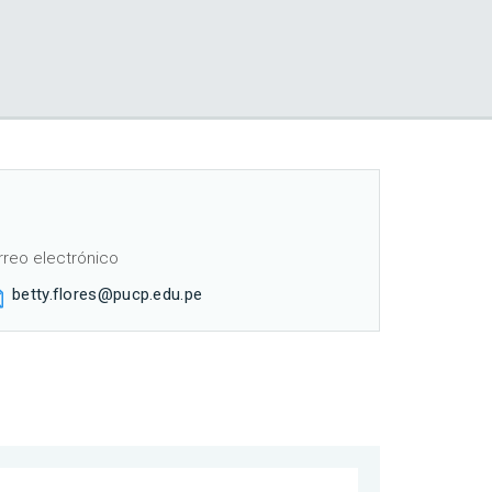
rreo electrónico
betty.flores@pucp.edu.pe