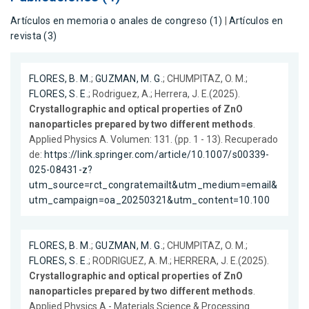
Artículos en memoria o anales de congreso (1)
|
Artículos en
revista (3)
FLORES, B. M.
;
GUZMAN, M. G.
; CHUMPITAZ, O. M.;
FLORES, S. E.
; Rodriguez, A.; Herrera, J. E.(2025).
Crystallographic and optical properties of ZnO
nanoparticles prepared by two different methods
.
Applied Physics A. Volumen: 131. (pp. 1 - 13). Recuperado
de:
https://link.springer.com/article/10.1007/s00339-
025-08431-z?
utm_source=rct_congratemailt&utm_medium=email&
utm_campaign=oa_20250321&utm_content=10.100
FLORES, B. M.
;
GUZMAN, M. G.
; CHUMPITAZ, O. M.;
FLORES, S. E.
; RODRIGUEZ, A. M.; HERRERA, J. E.(2025).
Crystallographic and optical properties of ZnO
nanoparticles prepared by two different methods
.
Applied Physics A - Materials Science & Processing.