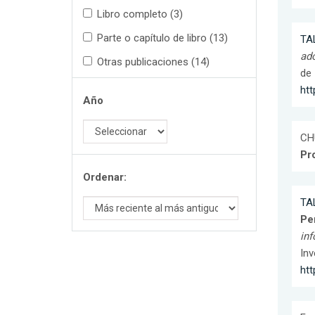
Libro completo (3)
Parte o capítulo de libro (13)
TA
ado
Otras publicaciones (14)
de 
htt
Año
CHU
Pr
Ordenar:
TA
Pe
inf
Inv
htt