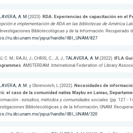
LAVERA, A. M.
(2023).
RDA: Experiencias de capacitación en el P
pción e implementación de RDA en las bibliotecas de América Lat
Investigaciones Bibliotecológicas y de la Información. Recuperado d
ps://ru.iibi.unam.mx/jspui/handle/IIBI_UNAM/827
, C. M.; RAJU, J.; CHRIS, C.; JI, J.;
TALAVERA, A. M.
(2022).
IFLA Gui
ogrammes
. AMSTERDAM. International Federation of Library Associat
LAVERA, A. M.
y Obrenovich, L.(2022).
Necesidades de información 
rú: el caso de la comunidad nativa Wayku en Lamas, Departame
ormación : estudios, métodos y comunidades sociales
. (pp. 127 - 
estigaciones Bibliotecológicas y de la Información, UNAM. Recupera
ps://ru.iibi.unam.mx/jspui/handle/IIBI_UNAM/320