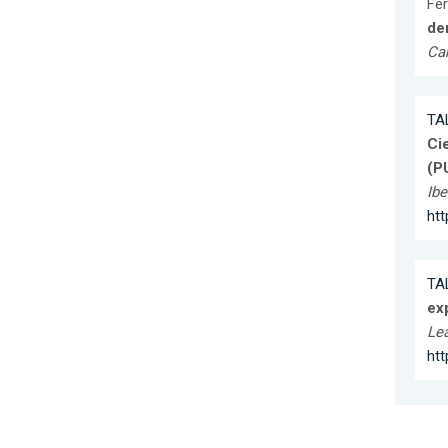
Fer
de
Car
TA
Cie
(P
Ibe
ht
TA
exp
Lea
htt