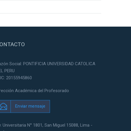
ONTACTO
azón Social: PONTIFICIA UNIVERSIDAD CATOLICA
EL PERU
UC: 20155945860
irección Académica del Profesorado
Enviar mensaje
. Universitaria N° 1801, San Miguel 15088, Lima -