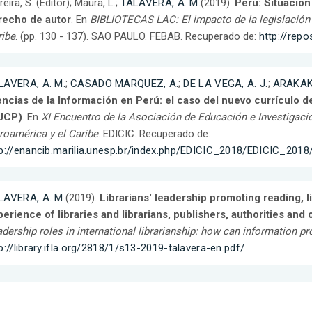
reira, S. (Editor); Maura, L.;
TALAVERA, A. M.
(2019).
Perú: Situación
recho de autor
. En
BIBLIOTECAS LAC: El impacto de la legislación 
ibe
. (pp. 130 - 137). SAO PAULO. FEBAB. Recuperado de:
http://rep
LAVERA, A. M.
;
CASADO MARQUEZ, A.
;
DE LA VEGA, A. J.
;
ARAKAKI
ncias de la Información en Perú: el caso del nuevo currículo de
UCP)
. En
XI Encuentro de la Asociación de Educación e Investigació
roamérica y el Caribe
. EDICIC. Recuperado de:
tp://enancib.marilia.unesp.br/index.php/EDICIC_2018/EDICIC_201
LAVERA, A. M.
(2019).
Librarians' leadership promoting reading, li
erience of libraries and librarians, publishers, authorities and
dership roles in international librarianship: how can information p
p://library.ifla.org/2818/1/s13-2019-talavera-en.pdf/