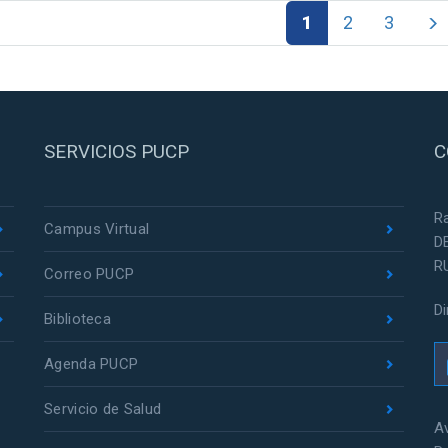
1
2
3
SERVICIOS PUCP
C
R
Campus Virtual
D
R
Correo PUCP
D
Biblioteca
Agenda PUCP
Servicio de Salud
Av