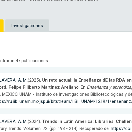
Investigaciones
ntraron 47 publicaciones
LAVERA, A. M.
(2025).
Un reto actual: la Enseñanza dE las RDA en 
rd. Felipe Filiberto Martínez Arellano
. En
Enseñanza y aprendizaj
. MEXICO. UNAM - Instituto de Investigaciones Bibliotecológicas y d
tps://ru.iibi.unam.mx/jspui/bitstream/IIBI_UNAM/1219/1/ensenanz
LAVERA, A. M.
(2024).
Trends in Latin America: Libraries: Chall
rary Trends. Volumen: 72. (pp. 198 - 214). Recuperado de:
https://do