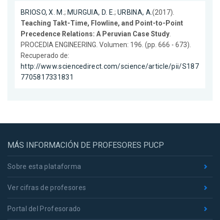
BRIOSO, X. M.
;
MURGUIA, D. E.
;
URBINA, A.
(2017).
Teaching Takt-Time, Flowline, and Point-to-Point
Precedence Relations: A Peruvian Case Study
.
PROCEDIA ENGINEERING. Volumen: 196. (pp. 666 - 673).
Recuperado de:
http://www.sciencedirect.com/science/article/pii/S187
7705817331831
MÁS INFORMACIÓN DE PROFESORES PUCP
Sobre esta plataforma
Ver cifras de profesores
Portal del Profesorado