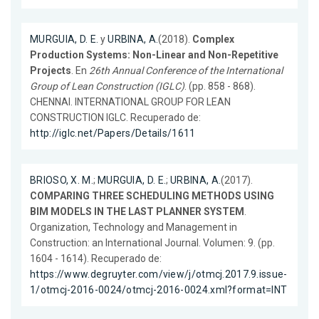
MURGUIA, D. E.
y
URBINA, A.
(2018).
Complex
Production Systems: Non-Linear and Non-Repetitive
Projects
. En
26th Annual Conference of the International
Group of Lean Construction (IGLC)
. (pp. 858 - 868).
CHENNAI. INTERNATIONAL GROUP FOR LEAN
CONSTRUCTION IGLC. Recuperado de:
http://iglc.net/Papers/Details/1611
BRIOSO, X. M.
;
MURGUIA, D. E.
;
URBINA, A.
(2017).
COMPARING THREE SCHEDULING METHODS USING
BIM MODELS IN THE LAST PLANNER SYSTEM
.
Organization, Technology and Management in
Construction: an International Journal. Volumen: 9. (pp.
1604 - 1614). Recuperado de:
https://www.degruyter.com/view/j/otmcj.2017.9.issue-
1/otmcj-2016-0024/otmcj-2016-0024.xml?format=INT