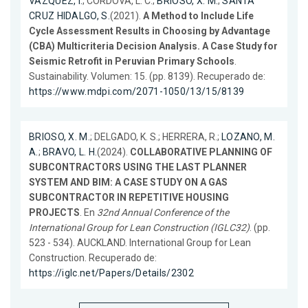
VAZQUEZ, I.
; CORDOVA, L. C.;
BRIOSO, X. M.
;
SANTA
CRUZ HIDALGO, S.
(2021).
A Method to Include Life
Cycle Assessment Results in Choosing by Advantage
(CBA) Multicriteria Decision Analysis. A Case Study for
Seismic Retrofit in Peruvian Primary Schools
.
Sustainability. Volumen: 15. (pp. 8139). Recuperado de:
https://www.mdpi.com/2071-1050/13/15/8139
BRIOSO, X. M.
; DELGADO, K. S.; HERRERA, R.;
LOZANO, M.
A.
;
BRAVO, L. H.
(2024).
COLLABORATIVE PLANNING OF
SUBCONTRACTORS USING THE LAST PLANNER
SYSTEM AND BIM: A CASE STUDY ON A GAS
SUBCONTRACTOR IN REPETITIVE HOUSING
PROJECTS
. En
32nd Annual Conference of the
International Group for Lean Construction (IGLC32)
. (pp.
523 - 534). AUCKLAND. International Group for Lean
Construction. Recuperado de:
https://iglc.net/Papers/Details/2302