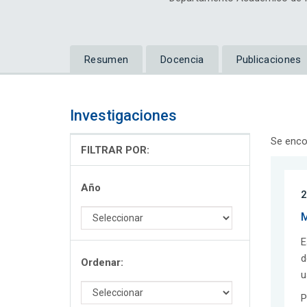
Resumen
Docencia
Publicaciones
Investigaciones
Se enco
FILTRAR POR:
Año
2
M
E
d
Ordenar:
u
P