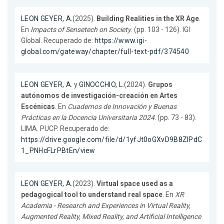
LEON GEYER, A.
(2025).
Building Realities in the XR Age
.
En
Impacts of Sensetech on Society
. (pp. 103 - 126). IGI
Global. Recuperado de:
https://www.igi-
global.com/gateway/chapter/full-text-pdf/374540
LEON GEYER, A.
y
GINOCCHIO, L.
(2024).
Grupos
autónomos de investigación-creación en Artes
Escénicas
. En
Cuadernos de Innovación y Buenas
Prácticas en la Docencia Universitaria 2024
. (pp. 73 - 83).
LIMA. PUCP. Recuperado de:
https://drive.google.com/file/d/1yfJt0oGXvD9B8ZlPdC
1_PNHcFLrPBtEn/view
LEON GEYER, A.
(2023).
Virtual space used as a
pedagogical tool to understand real space
. En
XR
Academia - Research and Experiences in Virtual Reality,
Augmented Reality, Mixed Reality, and Artificial Intelligence