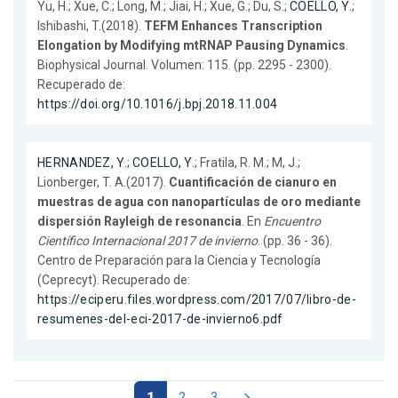
Yu, H.; Xue, C.; Long, M.; Jiai, H.; Xue, G.; Du, S.;
COELLO, Y.
;
Ishibashi, T.(2018).
TEFM Enhances Transcription
Elongation by Modifying mtRNAP Pausing Dynamics
.
Biophysical Journal. Volumen: 115. (pp. 2295 - 2300).
Recuperado de:
https://doi.org/10.1016/j.bpj.2018.11.004
HERNANDEZ, Y.
;
COELLO, Y.
; Fratila, R. M.; M, J.;
Lionberger, T. A.(2017).
Cuantificación de cianuro en
muestras de agua con nanopartículas de oro mediante
dispersión Rayleigh de resonancia
. En
Encuentro
Científico Internacional 2017 de invierno
. (pp. 36 - 36).
Centro de Preparación para la Ciencia y Tecnología
(Ceprecyt). Recuperado de:
https://eciperu.files.wordpress.com/2017/07/libro-de-
resumenes-del-eci-2017-de-invierno6.pdf
1
2
3