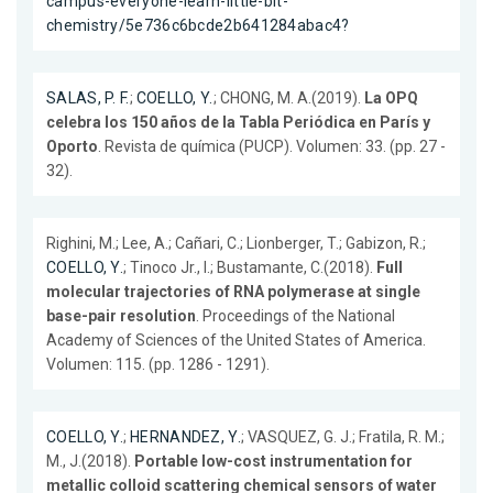
campus-everyone-learn-little-bit-
chemistry/5e736c6bcde2b641284abac4?
SALAS, P. F.
;
COELLO, Y.
; CHONG, M. A.(2019).
La OPQ
celebra los 150 años de la Tabla Periódica en París y
Oporto
. Revista de química (PUCP). Volumen: 33. (pp. 27 -
32).
Righini, M.; Lee, A.; Cañari, C.; Lionberger, T.; Gabizon, R.;
COELLO, Y.
; Tinoco Jr., I.; Bustamante, C.(2018).
Full
molecular trajectories of RNA polymerase at single
base-pair resolution
. Proceedings of the National
Academy of Sciences of the United States of America.
Volumen: 115. (pp. 1286 - 1291).
COELLO, Y.
;
HERNANDEZ, Y.
; VASQUEZ, G. J.; Fratila, R. M.;
M., J.(2018).
Portable low-cost instrumentation for
metallic colloid scattering chemical sensors of water