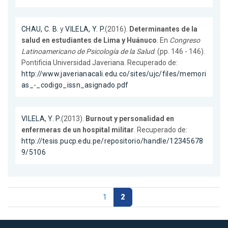
CHAU, C. B.
y
VILELA, Y. P.
(2016).
Determinantes de la
salud en estudiantes de Lima y Huánuco
. En
Congreso
Latinoamericano de Psicología de la Salud
. (pp. 146 - 146).
Pontificia Universidad Javeriana. Recuperado de:
http://www.javerianacali.edu.co/sites/ujc/files/memori
as_-_codigo_issn_asignado.pdf
VILELA, Y. P.
(2013).
Burnout y personalidad en
enfermeras de un hospital militar
. Recuperado de:
http://tesis.pucp.edu.pe/repositorio/handle/12345678
9/5106
1
2